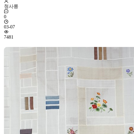
청사롱
0
03-07
7481