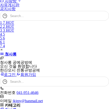
사랑방
자유게시판
공지사항
검
색
어
1
7
HOT
필
2
2
HOT
수
3
3
HOT
4
5
5
6
6
1
7
4
청사롱
청사롱 공예공방에
오신 것을 환영합니다
한산모시 전통규방공예
로그인
회원가입
검
색
어
필
전화번호
041-951-4646
수
이메일
jkjmy@hanmail.net
카테고리