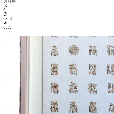
청사롱
0
03-07
6539