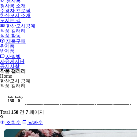
청사롱
청사롱 소개
주경자 프로필
한산모시 소개
오시는 길
한산모시공예
작품 갤러리
작품 활동
제품구매
완제품
반제품
사랑방
자유게시판
공지사항
작품 갤러리
Home
한산모시 공예
작품 갤러리
Total
Today
158
0
Total
158
건
7
페이지
조회순
날짜순