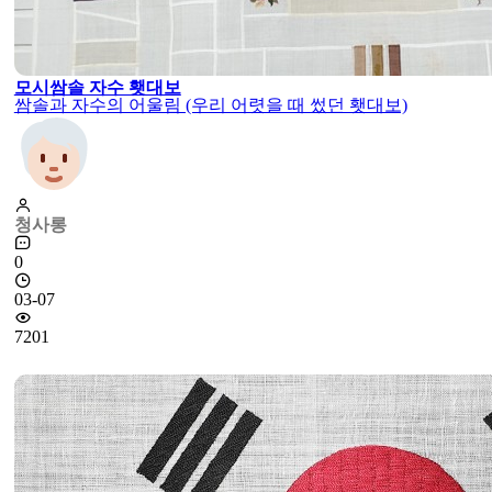
모시쌈솔 자수 횃대보
쌈솔과 자수의 어울림 (우리 어렷을 때 썼던 횃대보)
청사롱
0
03-07
7201