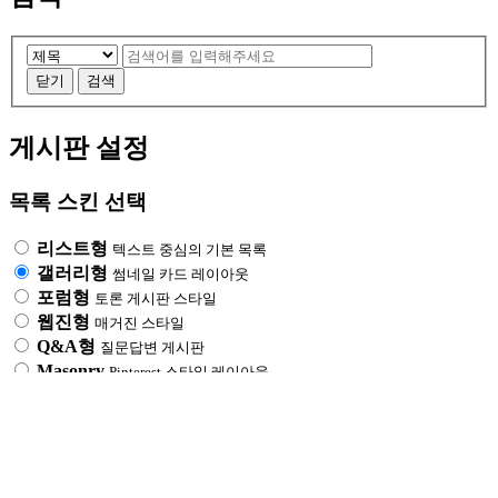
검
검
색
색
닫기
검색
대
어
필
상
게시판 설정
수
목록 스킨 선택
리스트형
텍스트 중심의 기본 목록
갤러리형
썸네일 카드 레이아웃
포럼형
토론 게시판 스타일
웹진형
매거진 스타일
Q&A형
질문답변 게시판
Masonry
Pinterest 스타일 레이아웃
추가 기능
유튜브플레이어
유튜브 음악듣기용으로 사용할 수 있습니다.