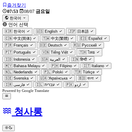
즐겨찾기
07:53
08/07
금요일
한국어
언어 선택
🇰🇷
한국어
🇺🇸
English
🇯🇵
日本語
🇨🇳
中文(简体)
🇹🇼
中文(繁體)
🇪🇸
Español
🇫🇷
Français
🇩🇪
Deutsch
🇷🇺
Русский
🇵🇹
Português
🇻🇳
Tiếng Việt
🇹🇭
ไทย
🇮🇩
Indonesia
🇸🇦
العربية
🇮🇳
हिन्दी
🇲🇾
Bahasa Melayu
🇵🇭
Filipino
🇮🇹
Italiano
🇳🇱
Nederlands
🇵🇱
Polski
🇹🇷
Türkçe
🇸🇪
Svenska
🇺🇦
Українська
🇧🇩
বাংলা
🇮🇷
فارسی
🇮🇱
עברית
🇵🇰
اردو
Powered by Google Translate
청사롱