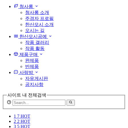
light
청사롱
청사롱 소개
주경자 프로필
한산모시 소개
오시는 길
한산모시공예
작품 갤러리
작품 활동
제품구매
완제품
반제품
사랑방
자유게시판
공지사항
사이트 내 전체검색
검
색
어
1
7
HOT
필
2
2
HOT
수
3
5
HOT