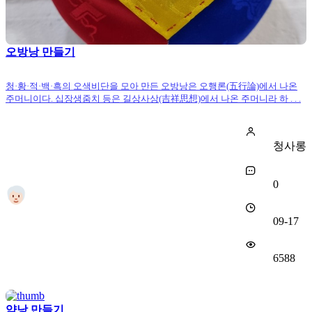
오방낭 만들기
청·황·적·백·흑의 오색비단을 모아 만든 오방낭은 오행론(五行論)에서 나온
주머니이다. 십장생줌치 등은 길상사상(吉祥思想)에서 나온 주머니라 하 . . .
청사롱
0
09-17
6588
약낭 만들기