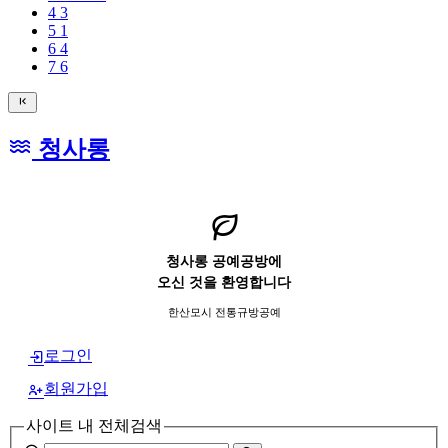
4
3
5
1
6
4
7
6
청사롱
청사롱 공예공방에
오신 것을 환영합니다
한산모시 전통규방공예
로그인
회원가입
사이트 내 전체검색