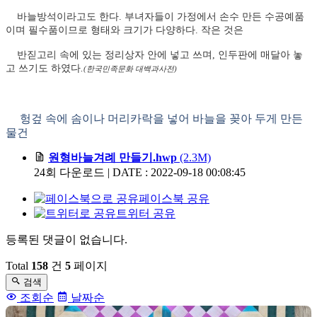
바늘방석이라고도 한다
.
부녀자들이 가정에서 손수 만든 수공예품
이며 필수품이므로 형태와 크기가 다양하다
.
작은 것은
반짇고리 속에 있는 정리상자 안에 넣고 쓰며
,
인두판에 매달아 놓
고 쓰기도 하였다
.
(한국민족문화 대백과사전)
헝겊 속에 솜이나 머리카락을 넣어 바늘을 꽂아 두게 만든
물건
원형바늘겨례 만들기.hwp
(2.3M)
첨
24회 다운로드 | DATE : 2022-09-18 00:08:45
부
페이스북 공유
파
트위터 공유
일
등록된 댓글이 없습니다.
댓
글
Total
158
건
5
페이지
검색
목
조회순
날짜순
록