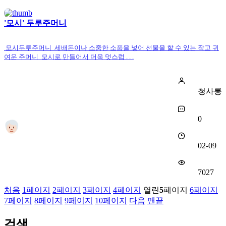
'모시' 두루주머니
모시두루주머니 세배돈이나 소중한 소품을 넣어 선물을 할 수 있는 작고 귀
여운 주머니 모시로 만들어서 더욱 멋스럽 . . .
청사롱
0
02-09
7027
처음
1
페이지
2
페이지
3
페이지
4
페이지
열린
5
페이지
6
페이지
7
페이지
8
페이지
9
페이지
10
페이지
다음
맨끝
검색