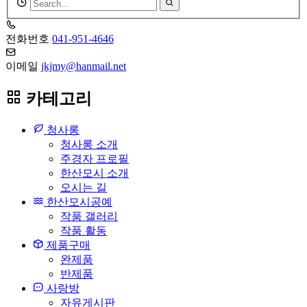
검
색
어
전화번호
041-951-4646
필
수
이메일
jkjmy@hanmail.net
카테고리
청사롱
청사롱 소개
주경자 프로필
한산모시 소개
오시는 길
한산모시공예
작품 갤러리
작품 활동
제품구매
완제품
반제품
사랑방
자유게시판