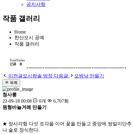
공지사항
작품 갤러리
Home
한산모시 공예
작품 갤러리
Total
Today
158
0
이전글
모시쌈솔 방장
다음글
오방낭 만들기
목록
청사롱
22-09-18 00:08
0개
6,707회
원형바늘겨례 만들기
★
정사각형 다섯 조각을 이어 꽃을 만들고
중앙에 쌍밀이단추
나 술로 장식한다
.