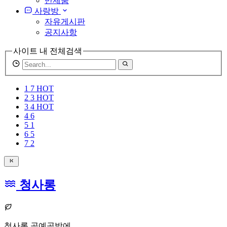
반제품
사랑방
자유게시판
공지사항
사이트 내 전체검색
검
색
어
1
7
HOT
필
2
3
HOT
수
3
4
HOT
4
6
5
1
6
5
7
2
청사롱
청사롱 공예공방에