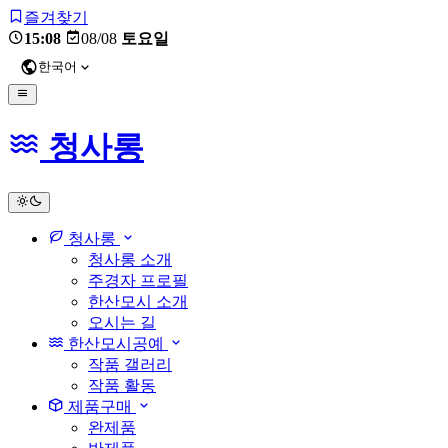
즐겨찾기
15:08
08/08
토요일
한국어
청사롱
light
청사롱
청사롱 소개
주경자 프로필
한산모시 소개
오시는 길
한산모시공예
작품 갤러리
작품 활동
제품구매
완제품