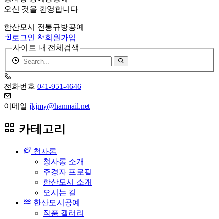
오신 것을 환영합니다
한산모시 전통규방공예
로그인
회원가입
사이트 내 전체검색
검
색
어
전화번호
041-951-4646
필
수
이메일
jkjmy@hanmail.net
카테고리
청사롱
청사롱 소개
주경자 프로필
한산모시 소개
오시는 길
한산모시공예
작품 갤러리