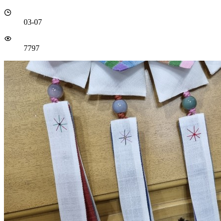
03-07
7797