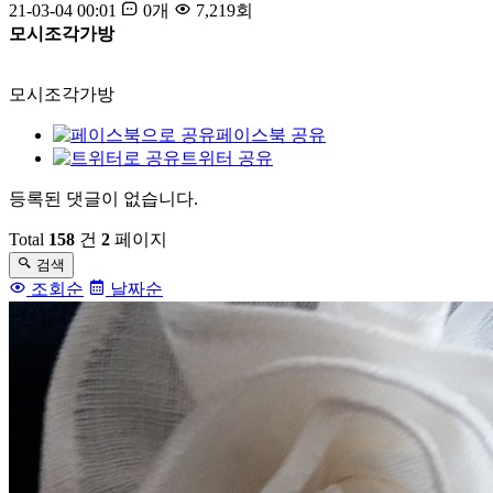
21-03-04 00:01
0개
7,219회
모시조각가방
모시조각가방
페이스북 공유
트위터 공유
등록된 댓글이 없습니다.
댓
글
Total
158
건
2
페이지
검색
목
조회순
날짜순
록