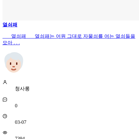
열쇠패
열쇠패 열쇠패는 어원 그대로 자물쇠를 여는 열쇠들을
모아 . . .
청사롱
0
03-07
7394