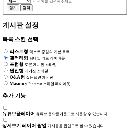
검
검
색
색
닫기
검색
대
어
필
상
게시판 설정
수
목록 스킨 선택
리스트형
텍스트 중심의 기본 목록
갤러리형
썸네일 카드 레이아웃
포럼형
토론 게시판 스타일
웹진형
매거진 스타일
Q&A형
질문답변 게시판
Masonry
Pinterest 스타일 레이아웃
추가 기능
유튜브플레이어
유튜브 음악듣기용으로 사용할 수 있습니다.
상세보기 레이어 팝업
게시물을 팝업으로 볼 수 있습니다