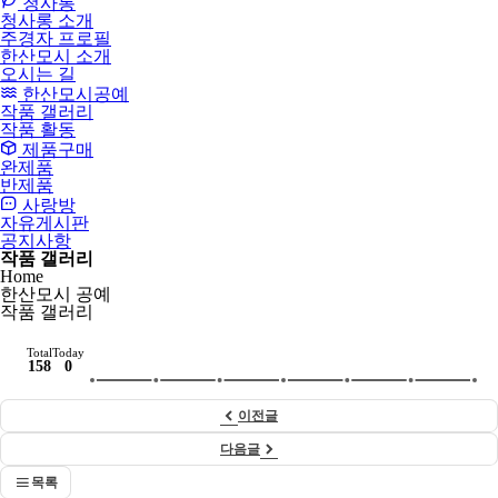
청사롱
청사롱 소개
주경자 프로필
한산모시 소개
오시는 길
한산모시공예
작품 갤러리
작품 활동
제품구매
완제품
반제품
사랑방
자유게시판
공지사항
작품 갤러리
Home
한산모시 공예
작품 갤러리
Total
Today
158
0
이전글
다음글
목록