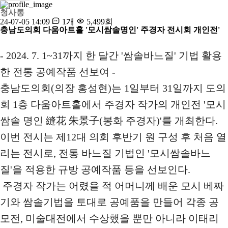
청사롱
24-07-05 14:09
1개
5,499회
충남도의회 다움아트홀 '모시쌈솔명인' 주경자 전시회 개인전'
- 2024. 7. 1~31까지 한 달간 '쌈솔바느질' 기법 활용
한 전통 공예작품 선보여 -
충남도의회(의장 홍성현)는 1일부터 31일까지 도의
회 1층 다움아트홀에서 주경자 작가의 개인전 '모시
쌈솔 명인 縫花 朱景子(봉화 주경자)'를 개최한다.
이번 전시는 제12대 의회 후반기 원 구성 후 처음 열
리는 전시로, 전통 바느질 기법인 '모시쌈솔바느
질'을 적용한 규방 공예작품 등을 선보인다.
주경자 작가는 어렸을 적 어머니께 배운 모시 베짜
기와 쌈솔기법을 토대로 공예품을 만들어 각종 공
모전, 미술대전에서 수상했을 뿐만 아니라 이태리