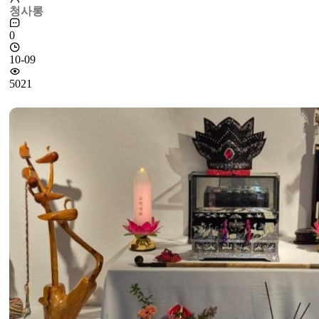
청사롱
0
10-09
5021