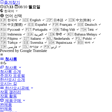
즐겨찾기
17:33
08/10
월요일
한국어
언어 선택
🇰🇷
한국어
🇺🇸
English
🇯🇵
日本語
🇨🇳
中文(简体)
🇹🇼
中文(繁體)
🇪🇸
Español
🇫🇷
Français
🇩🇪
Deutsch
🇷🇺
Русский
🇵🇹
Português
🇻🇳
Tiếng Việt
🇹🇭
ไทย
🇮🇩
Indonesia
🇸🇦
العربية
🇮🇳
हिन्दी
🇲🇾
Bahasa Melayu
🇵🇭
Filipino
🇮🇹
Italiano
🇳🇱
Nederlands
🇵🇱
Polski
🇹🇷
Türkçe
🇸🇪
Svenska
🇺🇦
Українська
🇧🇩
বাংলা
🇮🇷
فارسی
🇮🇱
עברית
🇵🇰
اردو
Powered by Google Translate
청사롱
light
청사롱
청사롱 소개
주경자 프로필
한산모시 소개
오시는 길
한산모시공예
작품 갤러리
작품 활동
제품구매
완제품
반제품