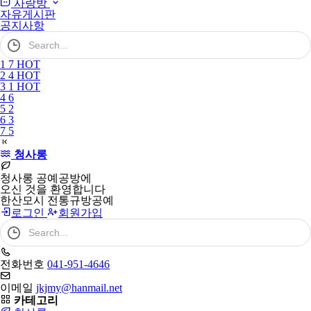
사랑방
자유게시판
공지사항
검
색
어
1
7
HOT
필
2
4
HOT
수
3
1
HOT
4
6
5
2
6
3
7
5
청사롱
청사롱 공예공방에
오신 것을 환영합니다
한산모시 전통규방공예
로그인
회원가입
검
색
어
필
전화번호
041-951-4646
수
이메일
jkjmy@hanmail.net
카테고리