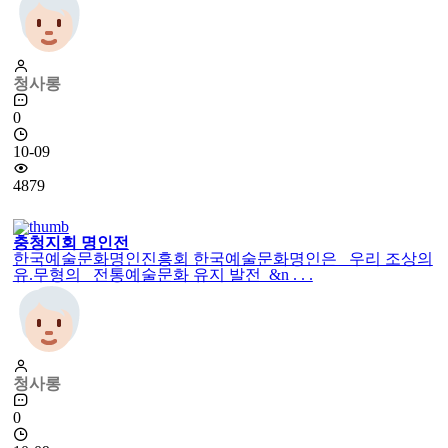
충청명인전시
한국예술문화 모시쌈솔명인 縫花 주경자 모시쌈솔(천의무
봉)3점과 실크보자기 그 아래에 모시 한 필을 중간에 자르지
않고 한 필(21.6m) 전체 . . .
청사롱