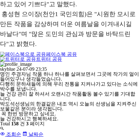
하고 있어 기쁘다"고 말했다.
홍성현 으이장(천안1 국민의힘)은 "시원한 모시로
만든 작품을 감상하며 더운 여름날을 이겨내시길
바날다"며 "많은 도민의 관심과 방문을 바탁드린
다"고 밝혔다.
페이스북 공유
트위터 공유
댓
skyblue
글
님
skyblue
24-07-09 23:35
목
의
명인 주경자님 작품 하나 하나를 살펴보면서 그곳에 작가의 얼이
록
댓
들어있구나 생각들었습니다.
글
다행히 문하새들에 의해 우리 전통을 지켜나가고 있다는 소식에
박수를 보냅니다.
늘 건강 관리 잘 하셔서 오랜시간 작품활동 볼수 있기를 기대합
니다.
박도석선생님의 한결같은 내조 역시 오늘의 선생님을 지켜주신
보물같은 분이라 생각됩니다.
꼭 한번 방문하고 싶네요.
늘 건강하시고 행복하세요.
Total
158
건
3
페이지
조회순
날짜순