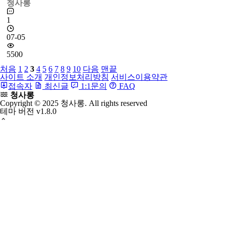
청사롱
0
07-31
7246
열람
충남도의회 다움아트홀 '모시쌈솔명인' 주경자 전시회
개인전'
\- 2024\. 7\. 1\~31까지 한 달간 '쌈솔바느질' 기법 활용한 전통
공예작품 선보여 \- 충남도의회(의장 홍성현)는 1일부터 31일
. . .
청사롱
1
07-05