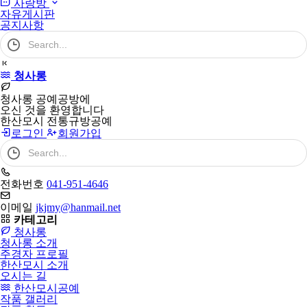
사랑방
자유게시판
공지사항
검
색
어
필
청사롱
수
청사롱 공예공방에
오신 것을 환영합니다
한산모시 전통규방공예
로그인
회원가입
검
색
어
필
전화번호
041-951-4646
수
이메일
jkjmy@hanmail.net
카테고리
청사롱
청사롱 소개
주경자 프로필
한산모시 소개
오시는 길
한산모시공예
작품 갤러리