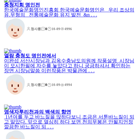
충청지회 명인전
한국예술문화명인진흥회 한국예술문화명인은 우리 조상의
유.무형의 전통예술문화 유지 발전 &n . . .
청사롱
0
10-09
4996
열람
충청도 명인전에서
이완섭 서산시장님과 김옥수충남도의원께 작품설명 시장님
이 모시한필에 자수를 놓았다고 하니 궁금하셔서 확인하는
장면 시장님말씀 이런작품은 박물관에 . . .
청사롱
0
10-09
4994
염색자투리천과의 백색의 향연
1년여를 두고 바느질을 않하다보니 조금은 서툰바느질이 되
고 말았다. 앞으로 열심히 하다 보면 천의무봉은 안될지언정
깔끔한 바느질이 되 . . .