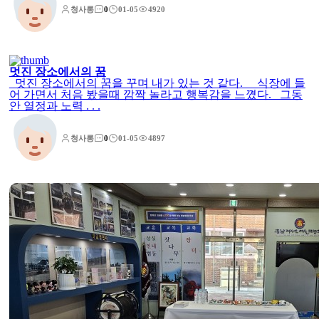
청사롱
0
01-05
4920
멋진 장소에서의 꿈
멋진 장소에서의 꿈을 꾸며 내가 있는 것 같다. 식장에 들
어 가면서 처음 봤을때 깜짝 놀라고 행복감을 느꼈다. 그동
안 열정과 노력 . . .
청사롱
0
01-05
4897