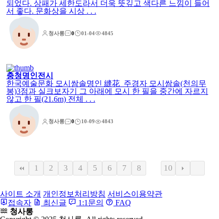
되었다. 상패가 세한도라서 더욱 뜻깊고 색다른 느낌이 들어
서 좋다. 문화상을 시상 . . .
청사롱
0
01-04
4845
충청명인전시
한국예술문화 모시쌈솔명인 縫花 주경자 모시쌈솔(천의무
봉)3점과 실크보자기 그 아래에 모시 한 필을 중간에 자르지
않고 한 필(21.6m) 전체 . . .
청사롱
0
10-09
4843
1
2
3
4
5
6
7
8
10
9
사이트 소개
개인정보처리방침
서비스이용약관
접속자
최신글
1:1문의
FAQ
청사롱