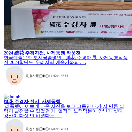
2024 縫花 주경자전, 사제동행 작품전
한국예술문화 모시쌈솔명인 縫花 주경자 展 사제동행작품
전 2024학년도 '우리지역 예술가와의 . . .
청사롱
0
11-02
4884
縫花 주경자 전시 '사제동행'
리플렛에 예쁘게 나온 사진을 보고 그동안 내가 저 만큼 실
력이 발전할 수 있었던 게 열정과 노력덕분이 안닌가 싶다
강산이 다섯 번 바뀐다는 . . .
청사롱
0
11-02
4883