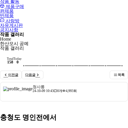
작품 활동
제품구매
완제품
반제품
사랑방
자유게시판
공지사항
작품 갤러리
Home
한산모시 공예
작품 갤러리
Total
Today
158
0
목록
이전글
다음글
청사롱
24-10-09 10:43
0개
4,993회
충청도 명인전에서