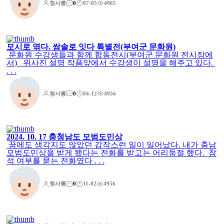
청사롱
0
07-05
4965
모시로 엮다. 쌈솔로 잇다 특별전(부여군 문화원)
문화원 수강생들과 함께 합동전시(부여군 문화원 전시장에
서) 위사진 설명 작픔앞에서 수강생이 설명을 해주고 있다.
. . .
청사롱
0
04-12
4956
2024. 10. 17 충청남도 모범도민상
꿈에도 생각지도 않았던 갑작스런 일이 일어났다. 내가 충남
모범도민상을 받게 됐다는 전화를 받고는 어리둥절 했다. 참
석 여부를 묻는 전화였다 . . .
청사롱
0
11-02
4956