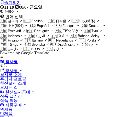
즐겨찾기
11:18
08/07
금요일
한국어
언어 선택
🇰🇷
한국어
🇺🇸
English
🇯🇵
日本語
🇨🇳
中文(简体)
🇹🇼
中文(繁體)
🇪🇸
Español
🇫🇷
Français
🇩🇪
Deutsch
🇷🇺
Русский
🇵🇹
Português
🇻🇳
Tiếng Việt
🇹🇭
ไทย
🇮🇩
Indonesia
🇸🇦
العربية
🇮🇳
हिन्दी
🇲🇾
Bahasa Melayu
🇵🇭
Filipino
🇮🇹
Italiano
🇳🇱
Nederlands
🇵🇱
Polski
🇹🇷
Türkçe
🇸🇪
Svenska
🇺🇦
Українська
🇧🇩
বাংলা
🇮🇷
فارسی
🇮🇱
עברית
🇵🇰
اردو
Powered by Google Translate
청사롱
light
청사롱
청사롱 소개
주경자 프로필
한산모시 소개
오시는 길
한산모시공예
작품 갤러리
작품 활동
제품구매
완제품
반제품