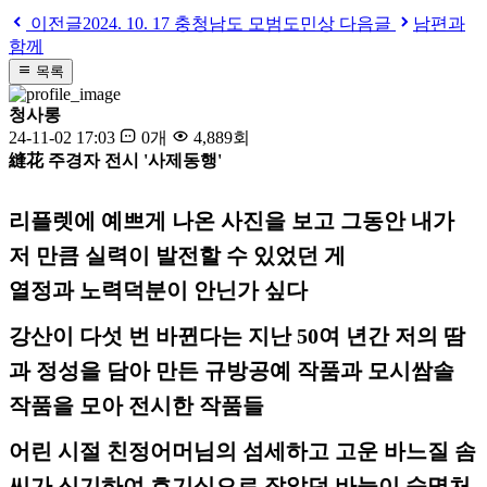
이전글
2024. 10. 17 충청남도 모범도민상
다음글
남편과
함께
목록
청사롱
24-11-02 17:03
0개
4,889회
縫花 주경자 전시 '사제동행'
리플렛에 예쁘게 나온 사진을 보고 그동안 내가
저 만큼 실력이 발전할 수 있었던 게
열정과 노력덕분이 안닌가 싶다
강산이 다섯 번 바뀐다는 지난 50여 년간 저의 땀
과 정성을 담아 만든 규방공예 작품과 모시쌈솔
작품을 모아 전시한 작품들
어린 시절 친정어머님의 섬세하고 고운 바느질 솜
씨가 신기하여 호기심으로 잡았던 바늘이 숙명처