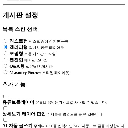
대
어
필
상
게시판 설정
수
목록 스킨 선택
리스트형
텍스트 중심의 기본 목록
갤러리형
썸네일 카드 레이아웃
포럼형
토론 게시판 스타일
웹진형
매거진 스타일
Q&A형
질문답변 게시판
Masonry
Pinterest 스타일 레이아웃
추가 기능
유튜브플레이어
유튜브 음악듣기용으로 사용할 수 있습니다.
상세보기 레이어 팝업
게시물을 팝업으로 볼 수 있습니다
AI 자동 글쓰기
주제나 URL을 입력하면 AI가 자동으로 글을 작성합니다