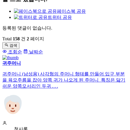
페이스북 공유
트위터 공유
등록된 댓글이 없습니다.
댓
글
Total
158
건
2
페이지
검색
목
조회순
날짜순
록
귀주머니
귀주머니 (남성용) 사각형의 주머니 형태를 만들어 입구 부분
을 육모주름을 잡아 양쪽 귀가 나오게 된 주머니 특징은 닳기
쉬운 양쪽모서리인 두귀 . . .
청사롱