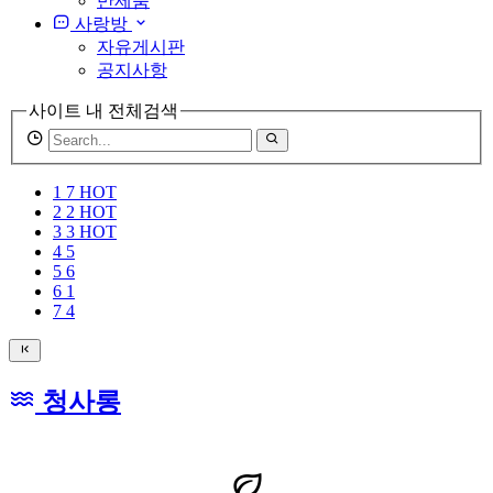
반제품
사랑방
자유게시판
공지사항
사이트 내 전체검색
검
색
어
1
7
HOT
필
2
2
HOT
수
3
3
HOT
4
5
5
6
6
1
7
4
청사롱