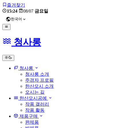
즐겨찾기
15:24
08/07
금요일
한국어
청사롱
light
청사롱
청사롱 소개
주경자 프로필
한산모시 소개
오시는 길
한산모시공예
작품 갤러리
작품 활동
제품구매
완제품