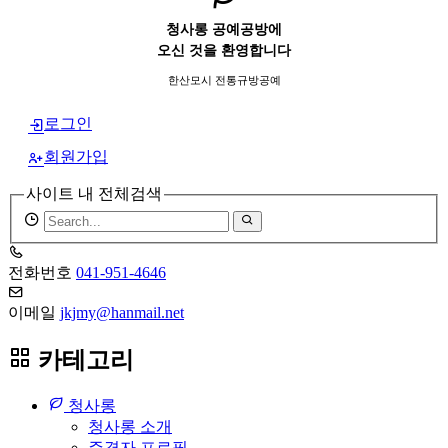
청사롱 공예공방에
오신 것을 환영합니다
한산모시 전통규방공예
로그인
회원가입
사이트 내 전체검색
검
색
어
전화번호
041-951-4646
필
수
이메일
jkjmy@hanmail.net
카테고리
청사롱
청사롱 소개
주경자 프로필