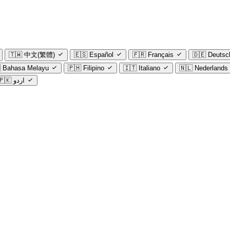
🇹🇼
中文(繁體)
🇪🇸
Español
🇫🇷
Français
🇩🇪
Deutsc

Bahasa Melayu
🇵🇭
Filipino
🇮🇹
Italiano
🇳🇱
Nederlands
🇵🇰
اردو