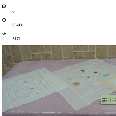
0
03-03
6171