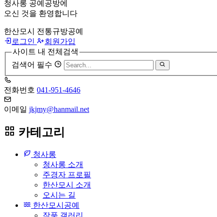
청사롱 공예공방에
오신 것을 환영합니다
한산모시 전통규방공예
로그인
회원가입
사이트 내 전체검색
검색어 필수
전화번호
041-951-4646
이메일
jkjmy@hanmail.net
카테고리
청사롱
청사롱 소개
주경자 프로필
한산모시 소개
오시는 길
한산모시공예
작품 갤러리