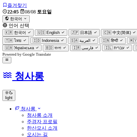
즐겨찾기
22:05
08/08
토요일
한국어
언어 선택
🇰🇷
한국어
🇺🇸
English
🇯🇵
日本語
🇨🇳
中文(简体)
🇹🇭
ไทย
🇮🇩
Indonesia
🇸🇦
العربية
🇮🇳
हिन्दी
🇲
🇺🇦
Українська
🇧🇩
বাংলা
🇮🇷
فارسی
🇮🇱
עברית
Powered by Google Translate
청사롱
light
청사롱
청사롱 소개
주경자 프로필
한산모시 소개
오시는 길