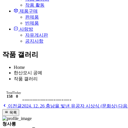
작품 활동
제품구매
완제품
반제품
사랑방
자유게시판
공지사항
작품 갤러리
Home
한산모시 공예
작품 갤러리
Total
Today
158
0
이전글
2024. 12. 26 충남을 빛낸 유공자 시상식 (문화상)
다
목록
청사롱