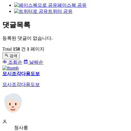
페이스북 공유
트위터 공유
댓글목록
등록된 댓글이 없습니다.
Total
158
건
1
페이지
검색
조회순
날짜순
모시조각다용도보
모시조각다용도보
청사롱