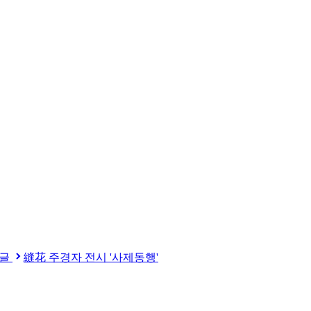
음글
縫花 주경자 전시 '사제동행'