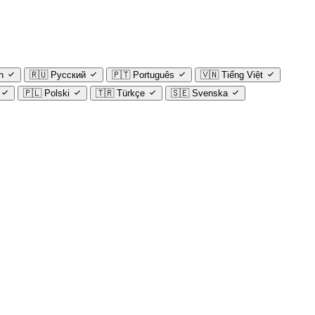
h
🇷🇺
Русский
🇵🇹
Português
🇻🇳
Tiếng Việt
🇵🇱
Polski
🇹🇷
Türkçe
🇸🇪
Svenska