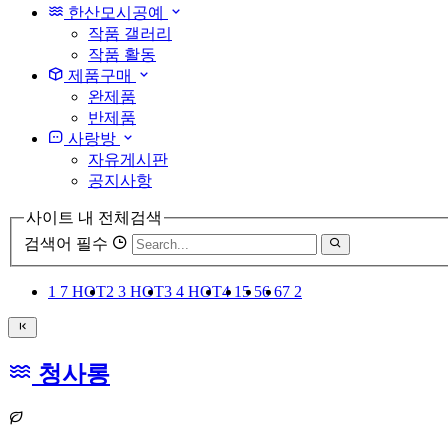
한산모시공예
작품 갤러리
작품 활동
제품구매
완제품
반제품
사랑방
자유게시판
공지사항
사이트 내 전체검색
검색어 필수
1
7
HOT
2
3
HOT
3
4
HOT
4
1
5
5
6
6
7
2
청사롱