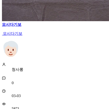
모시다기보
모시다기보
청사롱
0
03-03
5871