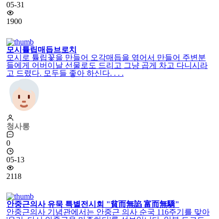
05-31
1900
모시튤립매듭브로치
모시로 튤립꽃을 만들어 오각매듭을 엮어서 만들어 주변분
들에게 어버이날 선물로도 드리고 그냥 곱게 차고 다니시라
고 드렸다. 모두들 좋아 하신다. . . .
청사롱
0
05-13
2118
안중근의사 유묵 특별전시회 "貧而無諂 富而無驕"
안중근의사 기념관에서는 안중근 의사 순국 116주기를 맞아