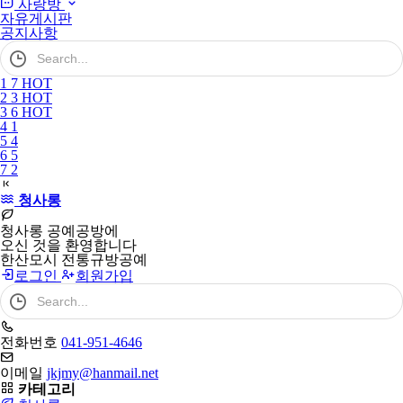
사랑방
자유게시판
공지사항
검
색
어
1
7
HOT
필
2
3
HOT
수
3
6
HOT
4
1
5
4
6
5
7
2
청사롱
청사롱 공예공방에
오신 것을 환영합니다
한산모시 전통규방공예
로그인
회원가입
검
색
어
필
전화번호
041-951-4646
수
이메일
jkjmy@hanmail.net
카테고리