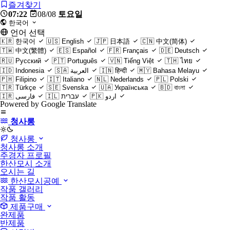
즐겨찾기
07:22
08/08
토요일
한국어
언어 선택
🇰🇷
한국어
🇺🇸
English
🇯🇵
日本語
🇨🇳
中文(简体)
🇹🇼
中文(繁體)
🇪🇸
Español
🇫🇷
Français
🇩🇪
Deutsch
🇷🇺
Русский
🇵🇹
Português
🇻🇳
Tiếng Việt
🇹🇭
ไทย
🇮🇩
Indonesia
🇸🇦
العربية
🇮🇳
हिन्दी
🇲🇾
Bahasa Melayu
🇵🇭
Filipino
🇮🇹
Italiano
🇳🇱
Nederlands
🇵🇱
Polski
🇹🇷
Türkçe
🇸🇪
Svenska
🇺🇦
Українська
🇧🇩
বাংলা
🇮🇷
فارسی
🇮🇱
עברית
🇵🇰
اردو
Powered by Google Translate
청사롱
light
청사롱
청사롱 소개
주경자 프로필
한산모시 소개
오시는 길
한산모시공예
작품 갤러리
작품 활동
제품구매
완제품
반제품