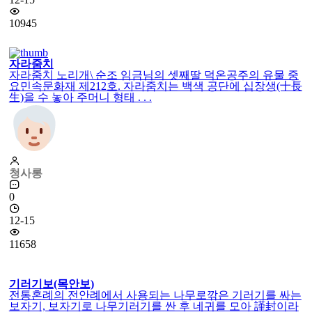
10945
자라줌치
자라줌치 노리개\ 순조 임금님의 셋째딸 덕온공주의 유물 중
요민속문화재 제212호. 자라줌치는 백색 공단에 십장생(十長
生)을 수 놓아 주머니 형태 . . .
청사롱
0
12-15
11658