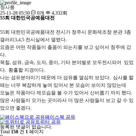
청사롱
25-11-28 05:50
0개
4,332회
55회 대한민국공예품대전
55회 대한민국공예품대전 전시가 청주시 문화제조창 본관 3층
갤러리3,4,5 전시실에서 열렸다.
요즘은 어떤 작품들이 출품이 되는지를 보고 싶어서 청주에 갔
다.
목칠, 섬유, 금속, 도자, 종이, 기타 분야별로 모두전시되어 있었
다. 황홀할 지경이다.
나는 섬유분야이기 때문에 더 섬유를 열심히 보았다. 심사를 할
때는 너무 복잡하게 놓여 있어서 본 모습이 보이지 않았는데
오늘은 작품마다 제모습을 볼 수가 있어서 신비롭기 까지 했다.
많은 사람들이 오가는 곳이라서 더 많은 사람들이 보고 갈 수 있
었으면 좋겠다.
페이스북 공유
트위터 공유
댓
등록된 댓글이 없습니다.
글
Total
158
건
1
페이지