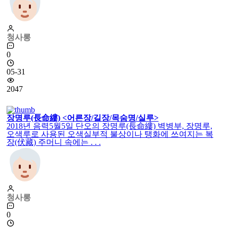
청사롱
0
05-31
2047
장명루(長命縷) <어른장/길장/목숨명/실루>
2018년 음력5월5일 단오의 장명루(長命縷) 벽병부, 장명루,
오색루로 사용된 오색실부적 불상이나 탱화에 쓰여지는 복
장(伏藏) 주머니 속에는 . . .
청사롱
0