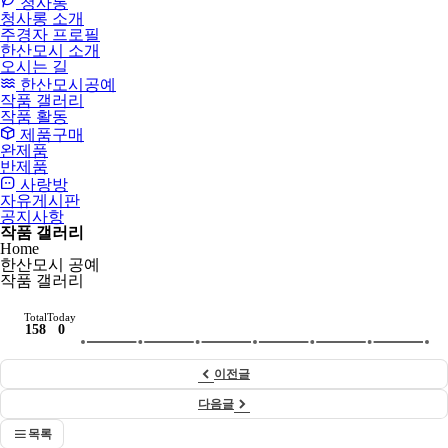
청사롱
청사롱 소개
주경자 프로필
한산모시 소개
오시는 길
한산모시공예
작품 갤러리
작품 활동
제품구매
완제품
반제품
사랑방
자유게시판
공지사항
작품 갤러리
Home
한산모시 공예
작품 갤러리
Total
Today
158
0
이전글
다음글
목록