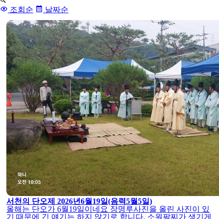
목
록
조회순
날짜순
서천의 단오제 2026년6월19일(음력5월5일)
올해는 단오가 6월19일이네요 장명루사진을 올린 사진이 있
기 때문에 긴 얘기는 하지 않기로 합니다. 소원팔찌가 생기게