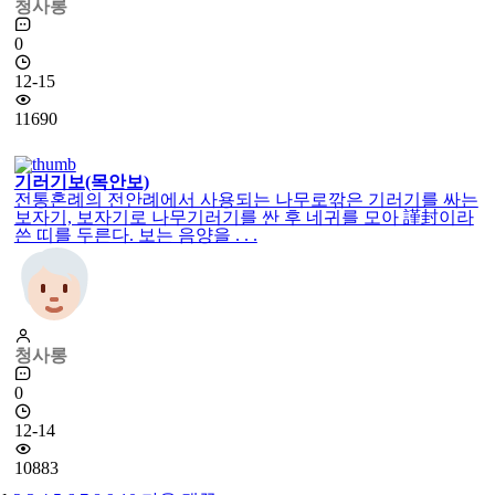
자라줌치
자라줌치 노리개\ 순조 임금님의 셋째딸 덕온공주의 유물 중
요민속문화재 제212호. 자라줌치는 백색 공단에 십장생(十長
生)을 수 놓아 주머니 형태 . . .
청사롱
0
12-15