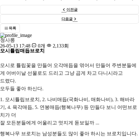
이전글
다음글
목록
청사롱
26-05-13 17:48
0개
2,133회
모시튤립매듭브로치
모시로 튤립꽃을 만들어 오각매듭을 엮어서 만들어 주변분들에
게 어버이날 선물로도 드리고 그냥 곱게 차고 다니시라고
드렸다.
모두들 좋아 하신다.
1. 모시튤립브로치, 2. 나비매듭(국화나비, 매화나비), 3. 해바라
기, 4. 육각매듭, 5. 연봉매듭(행복나무) 등 만들다 보니 어떤브로
치가 더
잘 모든분들에게 어울리고 멋지게 돋보일까 ...
행복나무 브로치는 남성분들도 많이 좋아 하시는 브로치입니다.