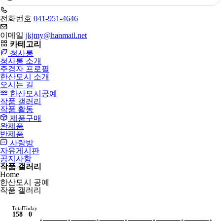
어
필
전화번호
041-951-4646
수
이메일
jkjmy@hanmail.net
카테고리
청사롱
청사롱 소개
주경자 프로필
한산모시 소개
오시는 길
한산모시공예
작품 갤러리
작품 활동
제품구매
완제품
반제품
사랑방
자유게시판
공지사항
작품 갤러리
Home
한산모시 공예
작품 갤러리
Total
Today
158
0