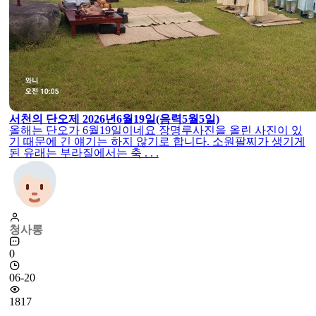
서천의 단오제 2026년6월19일(음력5월5일)
올해는 단오가 6월19일이네요 장명루사진을 올린 사진이 있
기 때문에 긴 얘기는 하지 않기로 합니다. 소원팔찌가 생기게
된 유래는 부라질에서는 축 . . .
청사롱
0
06-20
1817