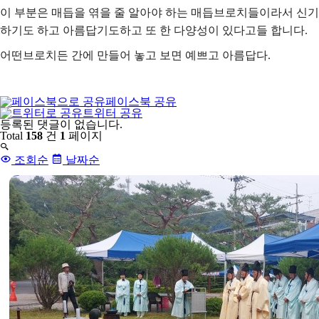
이 부분은 매듭을 엮을 줄 알아야 하는 매듭브로치들이라서 신기
하기도 하고 아름답기도하고 또 한 다양성이 있다고들 합니다.
어떤브로치든 간에 만들어 놓고 보면 예쁘고 아름답다.
페이스북 공유
트위터 공유
댓
등록된 댓글이 없습니다.
글
Total
158
건
1
페이지
목
록
조회순
날짜순