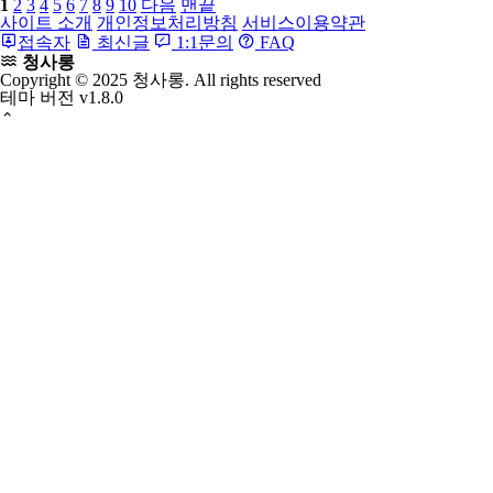
11690
기러기보(목안보)
전통혼례의 전안례에서 사용되는 나무로깎은 기러기를 싸는
보자기, 보자기로 나무기러기를 싼 후 네귀를 모아 謹封이라
쓴 띠를 두른다. 보는 음양을 . . .
청사롱
0
12-14
10883
1
2
3
4
5
6
7
8
9
10
다음
맨끝
사이트 소개
개인정보처리방침
서비스이용약관
접속자
최신글
1:1문의
FAQ
청사롱
Copyright © 2025 청사롱. All rights reserved
테마 버전
v1.8.0