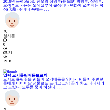
2018년 음력5월5일 단오의 장명루(長命縷) 벽병부, 장명루,
오색루로 사용된 오색실부적 불상이나 탱화에 쓰여지는 복
장(伏藏) 주머니 속에는 . . .
청사롱
0
05-31
1918
열람
모시튤립매듭브로치
모시로 튤립꽃을 만들어 오각매듭을 엮어서 만들어 주변분
들에게 어버이날 선물로도 드리고 그냥 곱게 차고 다니시라
고 드렸다. 모두들 좋아 하신다. . . .