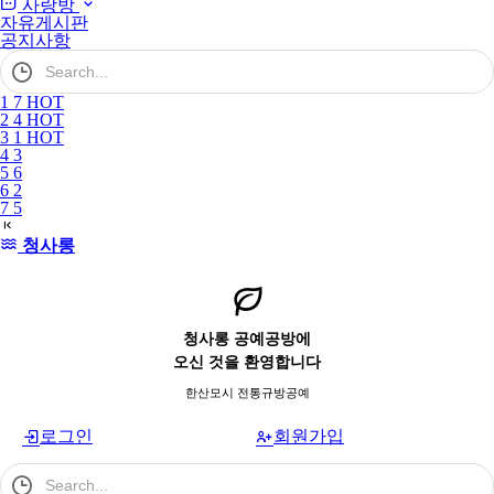
사랑방
자유게시판
공지사항
검
색
어
1
7
HOT
필
2
4
HOT
수
3
1
HOT
4
3
5
6
6
2
7
5
청사롱
청사롱 공예공방에
오신 것을 환영합니다
한산모시 전통규방공예
로그인
회원가입
검
색