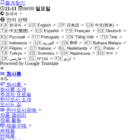
즐겨찾기
21:11
08/09
일요일
한국어
언어 선택
🇰🇷
한국어
🇺🇸
English
🇯🇵
日本語
🇨🇳
中文(简体)
🇹🇼
中文(繁體)
🇪🇸
Español
🇫🇷
Français
🇩🇪
Deutsch
🇷🇺
Русский
🇵🇹
Português
🇻🇳
Tiếng Việt
🇹🇭
ไทย
🇮🇩
Indonesia
🇸🇦
العربية
🇮🇳
हिन्दी
🇲🇾
Bahasa Melayu
🇵🇭
Filipino
🇮🇹
Italiano
🇳🇱
Nederlands
🇵🇱
Polski
🇹🇷
Türkçe
🇸🇪
Svenska
🇺🇦
Українська
🇧🇩
বাংলা
🇮🇷
فارسی
🇮🇱
עברית
🇵🇰
اردو
Powered by Google Translate
청사롱
light
청사롱
청사롱 소개
주경자 프로필
한산모시 소개
오시는 길
한산모시공예
작품 갤러리
작품 활동
제품구매
완제품
반제품