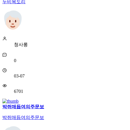
누비목도리
청사롱
0
03-07
6701
박쥐매듭여의주문보
박쥐매듭여의주문보