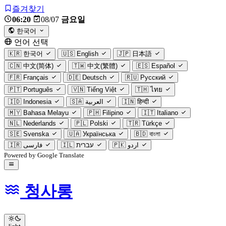
즐겨찾기
06:20
08/07
금요일
한국어
언어 선택
🇰🇷
한국어
🇺🇸
English
🇯🇵
日本語
🇨🇳
中文(简体)
🇹🇼
中文(繁體)
🇪🇸
Español
🇫🇷
Français
🇩🇪
Deutsch
🇷🇺
Русский
🇵🇹
Português
🇻🇳
Tiếng Việt
🇹🇭
ไทย
🇮🇩
Indonesia
🇸🇦
العربية
🇮🇳
हिन्दी
🇲🇾
Bahasa Melayu
🇵🇭
Filipino
🇮🇹
Italiano
🇳🇱
Nederlands
🇵🇱
Polski
🇹🇷
Türkçe
🇸🇪
Svenska
🇺🇦
Українська
🇧🇩
বাংলা
🇮🇷
فارسی
🇮🇱
עברית
🇵🇰
اردو
Powered by Google Translate
청사롱