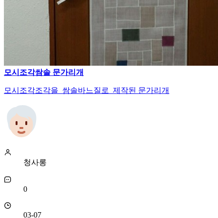
모시조각쌈솔 문가리개
모시조각조각을 쌈솔바느질로 제작된 문가리개
청사롱
0
03-07