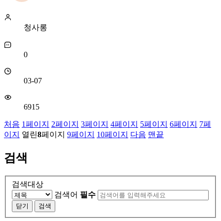
청사롱
0
03-07
6915
처음
1
페이지
2
페이지
3
페이지
4
페이지
5
페이지
6
페이지
7
페
이지
열린
8
페이지
9
페이지
10
페이지
다음
맨끝
검색
검색대상
검색어
필수
닫기
검색