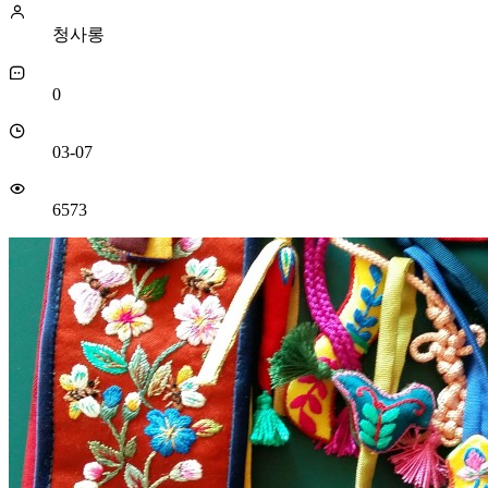
청사롱
0
03-07
6573