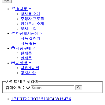
light
청사롱
청사롱 소개
주경자 프로필
한산모시 소개
오시는 길
한산모시공예
작품 갤러리
작품 활동
제품구매
완제품
반제품
사랑방
자유게시판
공지사항
사이트 내 전체검색
검색어 필수
1
7
HOT
2
2
HOT
3
5
HOT
4
3
5
1
6
4
7
6