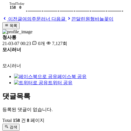
Total
Today
158
0
이전글
여의주문러너
다음글
끈달린원형바늘꽂이
목록
청사롱
21-03-07 00:23
0개
7,127회
모시러너
모시러너
페이스북 공유
트위터 공유
댓글목록
등록된 댓글이 없습니다.
Total
158
건
8
페이지
검색