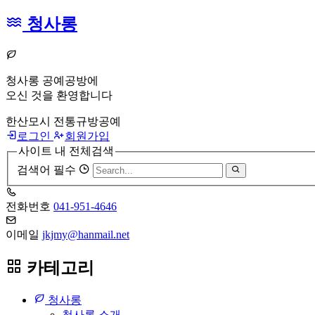
청사롱
청사롱 공예공방에
오신 것을 환영합니다
한산모시 전통규방공예
로그인
회원가입
사이트 내 전체검색
검색어 필수
전화번호
041-951-4646
이메일
jkjmy@hanmail.net
카테고리
청사롱
청사롱 소개