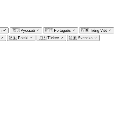
h
🇷🇺
Русский
🇵🇹
Português
🇻🇳
Tiếng Việt
🇵🇱
Polski
🇹🇷
Türkçe
🇸🇪
Svenska