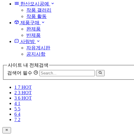
한산모시공예
작품 갤러리
작품 활동
제품구매
완제품
반제품
사랑방
자유게시판
공지사항
사이트 내 전체검색
검색어 필수
1
7
HOT
2
3
HOT
3
6
HOT
4
1
5
5
6
4
7
2