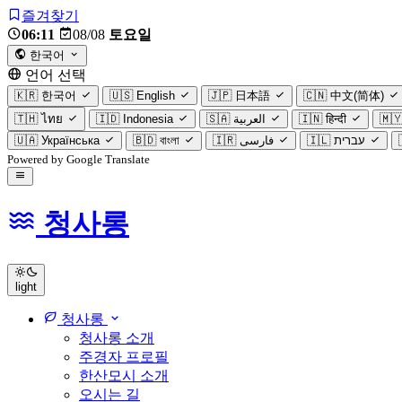
즐겨찾기
06:11
08/08
토요일
한국어
언어 선택
🇰🇷
한국어
🇺🇸
English
🇯🇵
日本語
🇨🇳
中文(简体)
🇹🇭
ไทย
🇮🇩
Indonesia
🇸🇦
العربية
🇮🇳
हिन्दी
🇲
🇺🇦
Українська
🇧🇩
বাংলা
🇮🇷
فارسی
🇮🇱
עברית
Powered by Google Translate
청사롱
light
청사롱
청사롱 소개
주경자 프로필
한산모시 소개
오시는 길