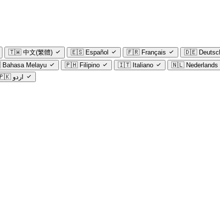
🇹🇼
中文(繁體)
🇪🇸
Español
🇫🇷
Français
🇩🇪
Deutsc

Bahasa Melayu
🇵🇭
Filipino
🇮🇹
Italiano
🇳🇱
Nederlands
🇵🇰
اردو