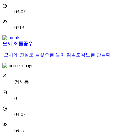
03-07
6713
모시 & 들꽃수
모시에 면실로 들꽃수를 놓아 쌈솔조각보를 만들다.
청사롱
0
03-07
6985