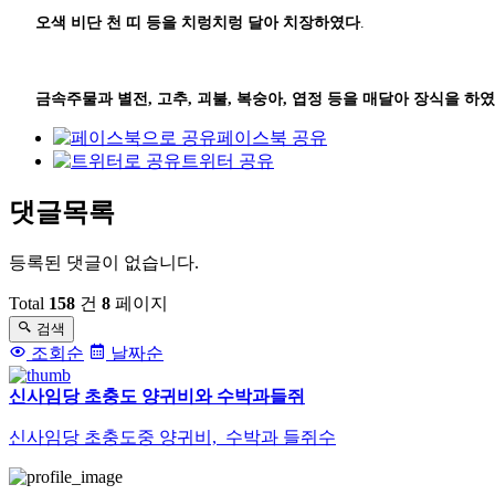
오색 비단 천 띠 등을 치렁치렁 달아 치장하였다
.
금속주물과 별전, 고추, 괴불, 복숭아, 엽정 등을 매달아 장식을 하
페이스북 공유
트위터 공유
댓글목록
등록된 댓글이 없습니다.
Total
158
건
8
페이지
검색
조회순
날짜순
신사임당 초충도 양귀비와 수박과들쥐
신사임당 초충도중 양귀비, 수박과 들쥐수