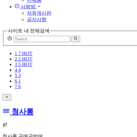
반제품
사랑방
자유게시판
공지사항
사이트 내 전체검색
검
색
어
1
7
HOT
필
2
2
HOT
수
3
5
HOT
4
4
5
3
6
1
7
6
청사롱
청사롱 공예공방에