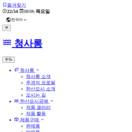
즐겨찾기
22:54
08/06
목요일
한국어
청사롱
light
청사롱
청사롱 소개
주경자 프로필
한산모시 소개
오시는 길
한산모시공예
작품 갤러리
작품 활동
제품구매
완제품