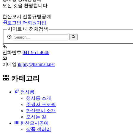
오신 것을 환영합니다
한산모시 전통규방공예
로그인
회원가입
사이트 내 전체검색
검
색
어
전화번호
041-951-4646
필
수
이메일
jkjmy@hanmail.net
카테고리
청사롱
청사롱 소개
주경자 프로필
한산모시 소개
오시는 길
한산모시공예
작품 갤러리