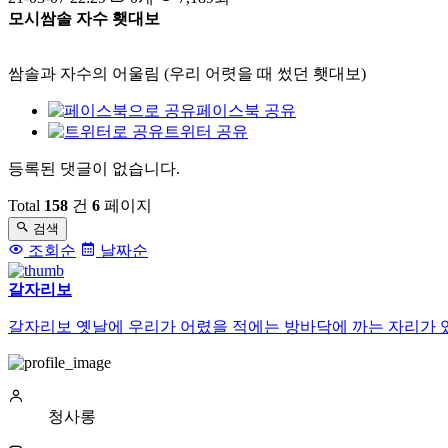
모시쌈솔 자수 횃대보
쌈솔과 자수의 어울림 (우리 어렷을 때 썼던 횃대보)
페이스북 공유
트위터 공유
등록된 댓글이 없습니다.
댓
글
Total
158
건
6
페이지
검색
목
조회순
날짜순
록
갈자리보
갈자리보 옛날에 우리가 어렸을 적에는 방바닥에 까는 자리가 있었
청사롱