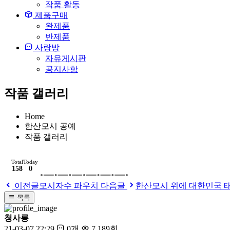
작품 활동
제품구매
완제품
반제품
사랑방
자유게시판
공지사항
작품 갤러리
Home
한산모시 공예
작품 갤러리
Total
Today
158
0
이전글
모시자수 파우치
다음글
한산모시 위에 대한민국 
목록
청사롱
21-03-07 22:29
0개
7,189회