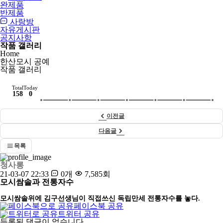
완제품
반제품
사랑방
자유게시판
공지사항
작품 갤러리
Home
한산모시 공예
작품 갤러리
Total
Today
158
0
이전글
다음글
목록
청사롱
21-03-07 22:33
0개
7,585회
모시쌈솔과 전통자수
모시쌈솔위에 김구선생님이 직접쓰신 독립만세 전통자수를 놓다.
페이스북 공유
트위터 공유
댓
등록된 댓글이 없습니다.