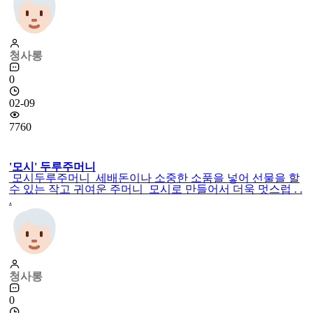
청사롱
0
02-09
7760