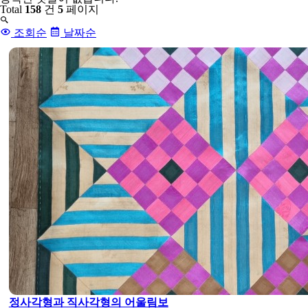
글
Total
158
건
5
페이지
목
록
조회순
날짜순
정사각형과 직사각형의 어울림보