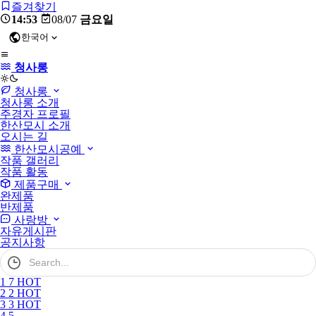
즐겨찾기
14:53
08/07
금요일
한국어
청사롱
light
청사롱
청사롱 소개
주경자 프로필
한산모시 소개
오시는 길
한산모시공예
작품 갤러리
작품 활동
제품구매
완제품
반제품
사랑방
자유게시판
공지사항
검
색
어
1
7
HOT
필
2
2
HOT
수
3
3
HOT
4
5