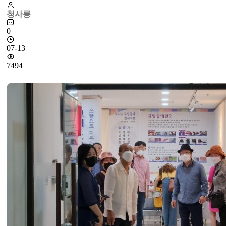
청사롱
0
07-13
7494