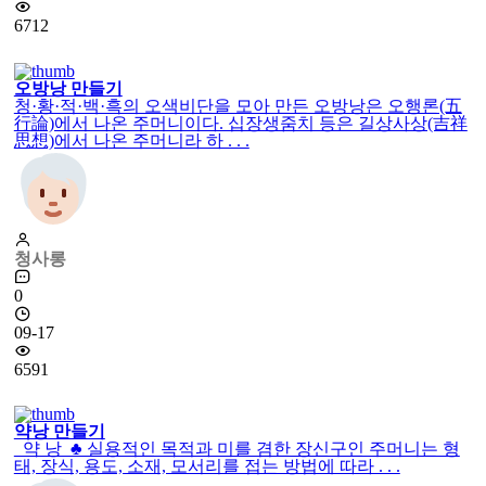
6712
오방낭 만들기
청·황·적·백·흑의 오색비단을 모아 만든 오방낭은 오행론(五
行論)에서 나온 주머니이다. 십장생줌치 등은 길상사상(吉祥
思想)에서 나온 주머니라 하 . . .
청사롱
0
09-17
6591
약낭 만들기
약 낭 ♣ 실용적인 목적과 미를 겸한 장신구인 주머니는 형
태, 장식, 용도, 소재, 모서리를 접는 방법에 따라 . . .