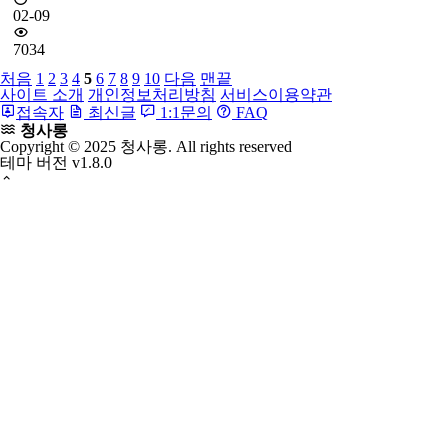
'모시' 두루주머니
모시두루주머니 세배돈이나 소중한 소품을 넣어 선물을 할
수 있는 작고 귀여운 주머니 모시로 만들어서 더욱 멋스럽 . .
.
청사롱
0
02-09
7034
처음
1
2
3
4
5
6
7
8
9
10
다음
맨끝
사이트 소개
개인정보처리방침
서비스이용약관