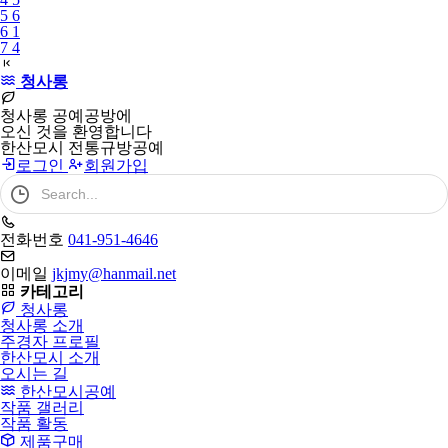
5
6
6
1
7
4
청사롱
청사롱 공예공방에
오신 것을 환영합니다
한산모시 전통규방공예
로그인
회원가입
검
색
어
필
전화번호
041-951-4646
수
이메일
jkjmy@hanmail.net
카테고리
청사롱
청사롱 소개
주경자 프로필
한산모시 소개
오시는 길
한산모시공예
작품 갤러리
작품 활동
제품구매