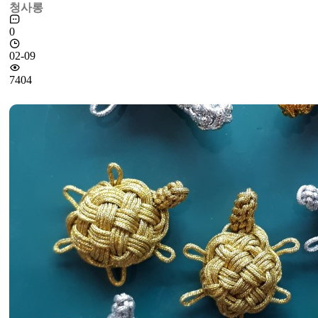
청사롱
0
02-09
7404