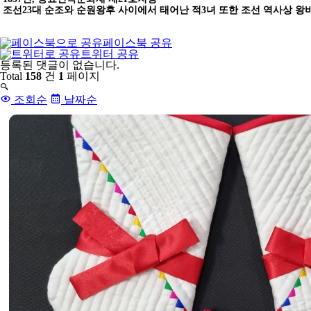
조선
23
대 순조와 순원왕후 사이에서 태어난 적
3
녀 또한 조선 역사상 왕
페이스북 공유
트위터 공유
댓
등록된 댓글이 없습니다.
글
Total
158
건
1
페이지
목
록
조회순
날짜순