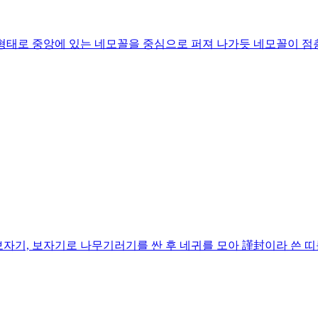
로 중앙에 있는 네모꼴을 중심으로 퍼져 나가듯 네모꼴이 점층적으
 보자기로 나무기러기를 싼 후 네귀를 모아 謹封이라 쓴 띠를 두른