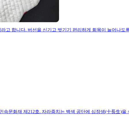
 합니다. 버선을 신기고 벗기기 편리하게 회목이 늘어나도록 사선
문화재 제212호. 자라줌치는 백색 공단에 십장생(十長生)을 수 놓