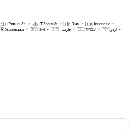
🇵🇹
Português
🇻🇳
Tiếng Việt
🇹🇭
ไทย
🇮🇩
Indonesia
🇦
Українська
🇧🇩
বাংলা
🇮🇷
فارسی
🇮🇱
עברית
🇵🇰
اردو