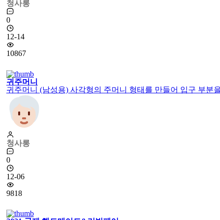
청사롱
0
12-14
10867
귀주머니
귀주머니 (남성용) 사각형의 주머니 형태를 만들어 입구 부분을 
청사롱
0
12-06
9818