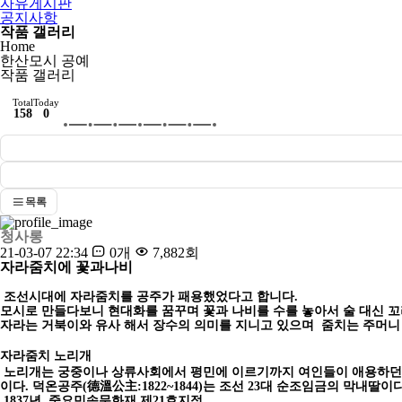
자유게시판
공지사항
작품 갤러리
Home
한산모시 공예
작품 갤러리
Total
Today
158
0
목록
청사롱
21-03-07 22:34
0개
7,882회
자라줌치에 꽃과나비
조선시대에 자라줌치를 공주가 패용했었다고 합니다.
모시로 만들다보니 현대화를 꿈꾸며 꽃과 나비를 수를 놓아서 술 대신 꼬
자라는 거북이와 유사 해서 장수의 의미를 지니고 있으며 줌치는 주머니
자라줌치 노리개
노리개는 궁중이나 상류사회에서 평민에 이르기까지 여인들이 애용하던 
이다
.
덕온공주
(
德溫公主
:1822~1844)
는 조선
23
대 순조임금의 막내딸이
1837
년
,
중요민속문화재 제
21
호지정