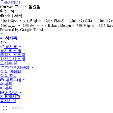
즐겨찾기
02:46
08/09
일요일
한국어
언어 선택
🇰🇷
한국어
🇺🇸
English
🇯🇵
日本語
🇨🇳
中文(简体)
🇹🇼
中文(
🇸🇦
العربية
🇮🇳
हिन्दी
🇲🇾
Bahasa Melayu
🇵🇭
Filipino
🇮🇹
Ital
Powered by Google Translate
청사롱
light
청사롱
청사롱 소개
주경자 프로필
한산모시 소개
오시는 길
한산모시공예
작품 갤러리
작품 활동
제품구매
완제품
반제품
사랑방
자유게시판
공지사항
검
색
어