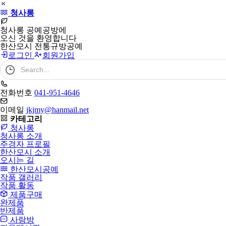
필
청사롱
수
청사롱 공예공방에
오신 것을 환영합니다
한산모시 전통규방공예
로그인
회원가입
검
색
어
필
전화번호
041-951-4646
수
이메일
jkjmy@hanmail.net
카테고리
청사롱
청사롱 소개
주경자 프로필
한산모시 소개
오시는 길
한산모시공예
작품 갤러리
작품 활동
제품구매
완제품
반제품
사랑방