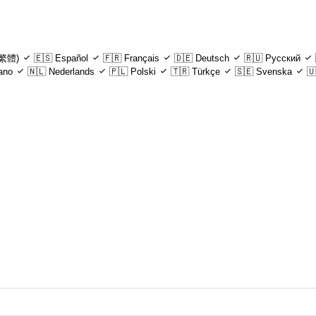
繁體)
🇪🇸
Español
🇫🇷
Français
🇩🇪
Deutsch
🇷🇺
Русский
iano
🇳🇱
Nederlands
🇵🇱
Polski
🇹🇷
Türkçe
🇸🇪
Svenska
🇺