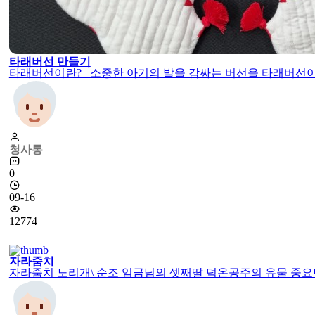
타래버선 만들기
타래버선이란? 소중한 아기의 발을 감싸는 버선을 타래버선이라고
청사롱
0
09-16
12774
자라줌치
자라줌치 노리개\ 순조 임금님의 셋째딸 덕온공주의 유물 중요민속