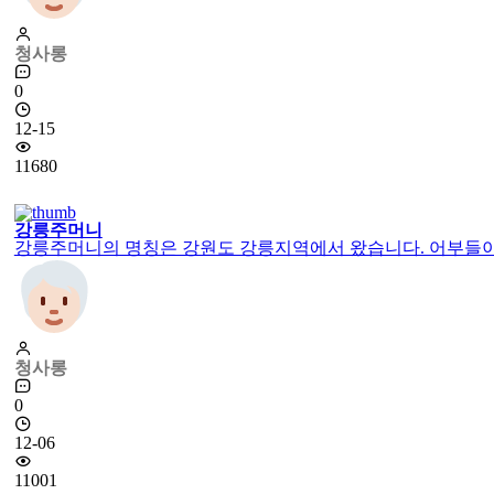
청사롱
0
12-15
11680
강릉주머니
강릉주머니의 명칭은 강원도 강릉지역에서 왔습니다. 어부들이 고
청사롱
0
12-06
11001