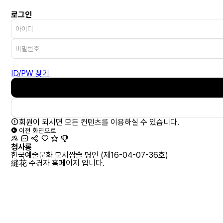
로그인
회
원
아
비
이
밀
디
번
필
호
수
ID/PW 찾기
필
수
회원이 되시면 모든 컨텐츠를 이용하실 수 있습니다.
이전 화면으로
청사롱
한국예술문화 모시쌈솔 명인 (제16-04-07-36호)
縫花 주경자 홈페이지 입니다.