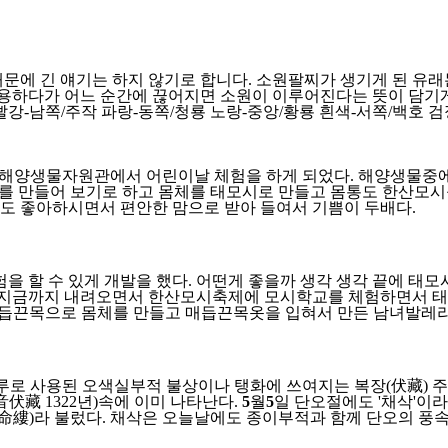
때문에 긴 얘기는 하지 않기로 합니다. 소원팔찌가 생기게 된 유
 착용하다가 어느 순간에 끊어지면 소원이 이루어진다는 뜻이 담기
-남쪽/주작 파랑-동쪽/청룡 노랑-중앙/황룡 흰색-서쪽/백호 
립해양생물자원관에서 어린이날 체험을 하게 되었다. 해양생물중에
를 만들어 보기로 하고 몸체를 태모시로 만들고 몸통도 한산모시
도 좋아하시면서 편안한 맘으로 받아 들여서 기쁨이 두배다.
을 할 수 있게 개발을 했다. 어떤게 좋을까 생각 생각 끝에 태
게 지금까지 내려오면서 한산모시축제에 모시학교를 체험하면서 태모
매듭끈목으로 몸체를 만들고 매듭끈목옷을 입혀서 만든 남녀발레리
색루로 사용된 오색실부적 불상이나 탱화에 쓰여지는 복장(伏藏) 주
藏 1322년)속에 이미 나타난다.
5
월
5
일 단오절에도 '채삭'이
長命縷)라 불렀다. 채삭은 오늘날에도 종이부적과 함께 단오의 풍