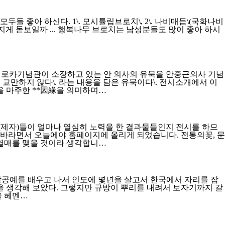
좋아 하신다. 1\. 모시튤립브로치\, 2\. 나비매듭\(국화나비
지게 돋보일까 ... 행복나무 브로치는 남성분들도 많이 좋아 하시
립 로카기념관이 소장하고 있는 안 의사의 유묵을 안중근의사 기념
 교만하지 않다\. 라는 내용을 담은 유묵이다\. 전시소개에서 이
을 마주한 **因緣을 의미하며…
(제자)들이 얼마나 열심히 노력을 한 결과물들인지 전시를 하므
바라면서 오늘에야 홈페이지에 올리게 되었습니다. 전통의꽃, 문
 열매를 맺을 것이라 생각합니…
에 규방공예를 배우고 나서 인도에 몇년을 살고서 한국에서 자리를 잡
을 생각해 보았다. 그렇지만 규방이 뿌리를 내려서 보자기까지 갈
을 헤멘…