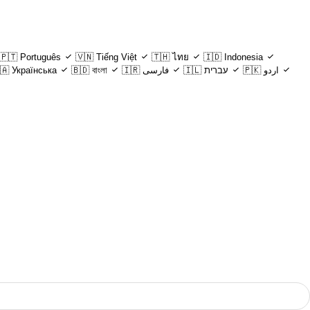
🇵🇹
Português
🇻🇳
Tiếng Việt
🇹🇭
ไทย
🇮🇩
Indonesia
🇦
Українська
🇧🇩
বাংলা
🇮🇷
فارسی
🇮🇱
עברית
🇵🇰
اردو