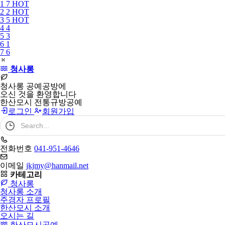
1
7
HOT
필
2
2
HOT
수
3
5
HOT
4
4
5
3
6
1
7
6
청사롱
청사롱 공예공방에
오신 것을 환영합니다
한산모시 전통규방공예
로그인
회원가입
검
색
어
필
전화번호
041-951-4646
수
이메일
jkjmy@hanmail.net
카테고리
청사롱
청사롱 소개
주경자 프로필
한산모시 소개
오시는 길
한산모시공예