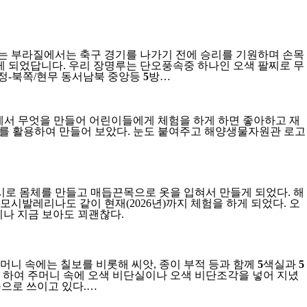
래는 부라질에서는 축구 경기를 나가기 전에 승리를 기원하며 손목
게 되었답니다. 우리 장명루는 단오풍속중 하나인 오색 팔찌로 무
검정-북쪽/현무 동서남북 중앙등
5
방…
서 무엇을 만들어 어린이들에게 체험을 하게 하면 좋아하고 재
를 활용하여 만들어 보았다. 눈도 붙여주고 해양생물자원관 로고
모시로 몸체를 만들고 매듭끈목으로 옷을 입혀서 만들게 되었다. 해
시발레리나도 같이 현재(2026년)까지 체험을 하게 되었다. 오
나 지금 보아도 꾀괜찮다.
머니 속에는 칠보를 비롯해 씨앗, 종이 부적 등과 함께
5
색실과
5
라 하여 주머니 속에 오색 비단실이나 오색 비단조각을 넣어 지녔
속으로 쓰이고 있다.…