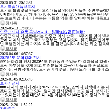
2026-05-31 20:12:31
모시튤립매듭브로치
모시로 튤립꽃을 만들어 오각매듭을 엮어서 만들어 주변분들에게 어버
\, 매화나비\)\, 3\. 해바라기\, 4\. 육각매듭\,
5
\. 연봉매듭\(행복나
는 브로치입니다. 이 부분은 매듭을 엮을 줄 알아야 하는 매듭
청사롱
2026-05-13 17:48:38
안중근의사 유묵 특별전시회 "貧而無諂 富而無驕"
안중근의사 기념관에서는 안중근 의사 순국 116주기를 맞아 '우
관에 대여해 줬다고 국가보훈부는 2
5
일 밝혔다. 貧而無諂(빈이무
번 특별전에는 세 가지의 의미를 담았습니다. 하나는 뤼순 감옥
청사롱
2026-04-06 14:57:37
202
5
년도 문화강좌 전시
### 문화강좌 전시 202
5
년도 한해동안 수업을 한 결과물을 12월
로써 자부심도 갖게 되고 여러분들이 그동안 바늘끝과 손끝으로 
화의꽃, 규방공예의꽃, 모시공예의꽃을 피워내느라 애를 많이 쓰
청사롱
2026-01-05 02:35:43
보자기전시
### 제자의 보자기 전시(202
5
.12.4\~10) 빛, 감싸다 평택
겠다고 평택에 살고 있다. 멀지만 전시장에 가보고 싶다. 보자
수 있다는게 정말 대단하다. 4일 아침에 9시40분경에 평택으로
청사롱
2025-12-20 11:52:27
자라줌치