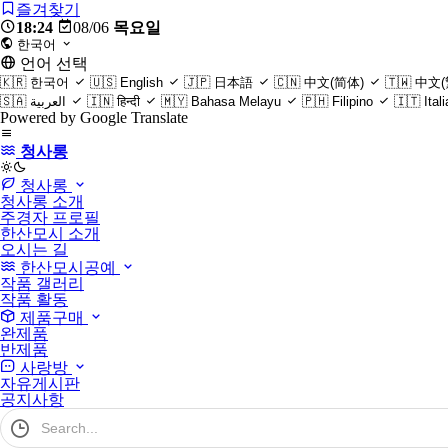
즐겨찾기
18:24
08/06
목요일
한국어
언어 선택
🇰🇷
한국어
🇺🇸
English
🇯🇵
日本語
🇨🇳
中文(简体)
🇹🇼
中文(
🇸🇦
العربية
🇮🇳
हिन्दी
🇲🇾
Bahasa Melayu
🇵🇭
Filipino
🇮🇹
Ital
Powered by Google Translate
청사롱
light
청사롱
청사롱 소개
주경자 프로필
한산모시 소개
오시는 길
한산모시공예
작품 갤러리
작품 활동
제품구매
완제품
반제품
사랑방
자유게시판
공지사항
검
색
어