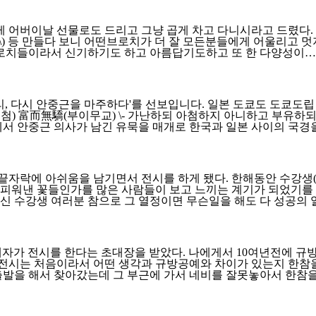
이날 선물로도 드리고 그냥 곱게 차고 다니시라고 드렸다. 모두들 
무\) 등 만들다 보니 어떤브로치가 더 잘 모든분들에게 어울리고 멋
브로치들이라서 신기하기도 하고 아름답기도하고 또 한 다양성이…
리, 다시 안중근을 마주하다'를 선보입니다. 일본 도쿄도 도쿄도
첨) 富而無驕(부이무교) \- 가난하되 아첨하지 아니하고 부유하되
에서 안중근 의사가 남긴 유묵을 매개로 한국과 일본 사이의 국경
 끝자락에 아쉬움을 남기면서 전시를 하게 됐다. 한해동안 수강생
피워낸 꽃들인가를 많은 사람들이 보고 느끼는 계기가 되었기를 
신 수강생 여러분 참으로 그 열정이면 무슨일을 해도 다 성공의
에 사는 제자가 전시를 한다는 초대장을 받았다. 나에게서 10여년전
기 전시는 처음이라서 어떤 생각과 규방공예와 차이가 있는지 한참
 출발을 해서 찾아갔는데 그 부근에 가서 네비를 잘못놓아서 한참