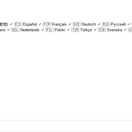
繁體)
🇪🇸
Español
🇫🇷
Français
🇩🇪
Deutsch
🇷🇺
Русский
iano
🇳🇱
Nederlands
🇵🇱
Polski
🇹🇷
Türkçe
🇸🇪
Svenska
🇺