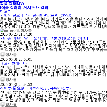
작품 갤러리
39
[작품 갤러리] 게시판 내 결과
더보기
서천의 단오제 2026년6월19일(음력
5
월
5
일)
올해는 단오가 6월19일이네요 장명루사진을 올린 사진이 있기 
에 실을 감고 나갔다고 합니다. 그걸 계기로 소원을 담아 매일
병장수를 기원하며 전통오방색을 활용해서 만든 팔찌로서 빨강빨강
청사롱
2026-06-20 21:34:20
5
월
5
일 어린이날 [태모시 해양생물인형(오징어)체험]
2023년
5
월
5
일 어린이날 체험 태모시 해양생물인형(오징어) 국
미있고 교육도 될까 생각하던차에 태모시 해양생물인형(오징어)
도 걸어주었다. 어린이들도 만들기 쉽고 재미있어 했고 부모님들
청사롱
2026-05-31 20:50:01
태모시발레리나
2019년에 모시축제 체험을 위해서 모시발레리나를 만들어서 체험
를 거듭 할 수록 약간의 변형은 있을지 몰라도 그 때 만들었던
른쪽에서 4번째까지는 태모시 남녀 발레리나이고
5
\~6번째는 
청사롱
2026-05-31 20:26:53
장명루(長命縷) <어른장/길장/목숨명/실루>
2018년 음력
5
월
5
일 단오의 장명루(長命縷) 벽병부, 장명루, 오
색 헝겊조각이 들어가는데 이는 고려시대 천수관음복장(千手觀音伏
다. 이는 병귀를 쫓고 오래 살기 위함으로 벽병부 또는 장명루(
청사롱