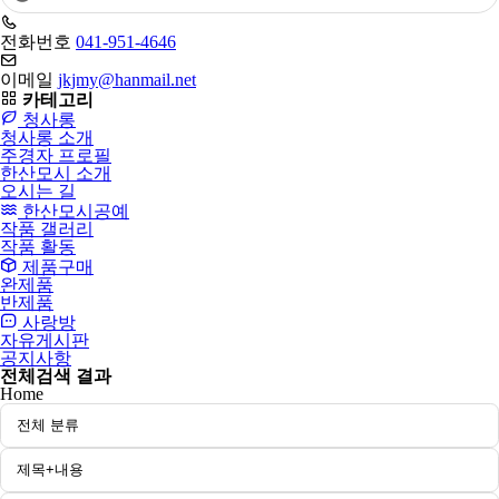
어
필
전화번호
041-951-4646
수
이메일
jkjmy@hanmail.net
카테고리
청사롱
청사롱 소개
주경자 프로필
한산모시 소개
오시는 길
한산모시공예
작품 갤러리
작품 활동
제품구매
완제품
반제품
사랑방
자유게시판
공지사항
전체검색 결과
Home