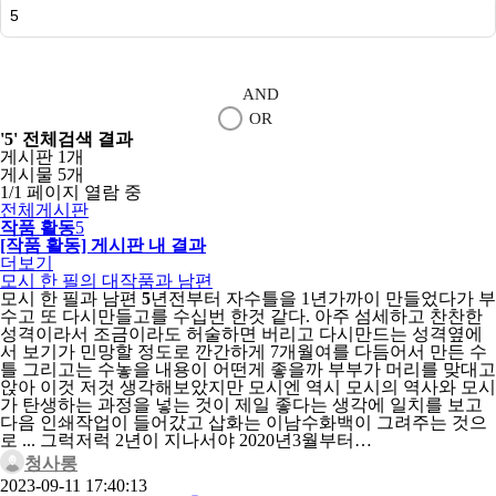
검색
AND
OR
'5'
전체검색 결과
게시판 1개
게시물 5개
1/1 페이지 열람 중
전체게시판
작품 활동
5
[작품 활동] 게시판 내 결과
더보기
모시 한 필의 대작품과 남편
모시 한 필과 남편
5
년전부터 자수틀을 1년가까이 만들었다가 부
수고 또 다시만들고를 수십번 한것 같다. 아주 섬세하고 찬찬한
성격이라서 조금이라도 허술하면 버리고 다시만드는 성격옆에
서 보기가 민망할 정도로 깐간하게 7개월여를 다듬어서 만든 수
틀 그리고는 수놓을 내용이 어떤게 좋을까 부부가 머리를 맞대고
앉아 이것 저것 생각해보았지만 모시엔 역시 모시의 역사와 모시
가 탄생하는 과정을 넣는 것이 제일 좋다는 생각에 일치를 보고
다음 인쇄작업이 들어갔고 삽화는 이남수화백이 그려주는 것으
로 ... 그럭저럭 2년이 지나서야 2020년3월부터…
청사롱
2023-09-11 17:40:13