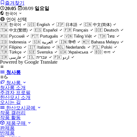
즐겨찾기
20:05
08/09
일요일
한국어
언어 선택
🇰🇷
한국어
🇺🇸
English
🇯🇵
日本語
🇨🇳
中文(简体)
🇹🇼
中文(繁體)
🇪🇸
Español
🇫🇷
Français
🇩🇪
Deutsch
🇷🇺
Русский
🇵🇹
Português
🇻🇳
Tiếng Việt
🇹🇭
ไทย
🇮🇩
Indonesia
🇸🇦
العربية
🇮🇳
हिन्दी
🇲🇾
Bahasa Melayu
🇵🇭
Filipino
🇮🇹
Italiano
🇳🇱
Nederlands
🇵🇱
Polski
🇹🇷
Türkçe
🇸🇪
Svenska
🇺🇦
Українська
🇧🇩
বাংলা
🇮🇷
فارسی
🇮🇱
עברית
🇵🇰
اردو
Powered by Google Translate
청사롱
light
청사롱
청사롱 소개
주경자 프로필
한산모시 소개
오시는 길
한산모시공예
작품 갤러리
작품 활동
제품구매
완제품
반제품