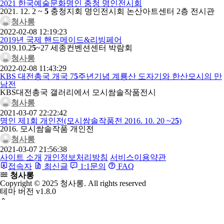
2021 한국예술문화명인 충청 명인전시회
2021. 12. 2 ~
5
충청지회 명인전시회 논산아트센터 2층 전시관
청사롱
2022-02-08 12:19:23
2019년 국제 핸드메이드&리빙페어
2019.10.2
5
~27 세종컨벤션센터 박람회
청사롱
2022-02-08 11:43:29
KBS 대전총국 개국 7
5
주년기념 계룡산 도자기와 한산모시의 만
남전
KBS대전총국 갤러리에서 모시쌈솔작품전시
청사롱
2021-03-07 22:22:42
명인 제1회 개인전(모시쌈솔작품전 2016. 10. 20 ~2
5
)
2016. 모시쌈솔작품 개인전
청사롱
2021-03-07 21:56:38
사이트 소개
개인정보처리방침
서비스이용약관
접속자
최신글
1:1문의
FAQ
청사롱
Copyright © 2025 청사롱. All rights reserved
테마 버전
v1.8.0