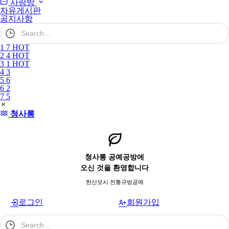
사랑방
자유게시판
공지사항
검
색
어
1
7
HOT
필
2
4
HOT
수
3
1
HOT
4
3
5
6
6
2
7
5
청사롱
청사롱 공예공방에
오신 것을 환영합니다
한산모시 전통규방공예
로그인
회원가입
검
색