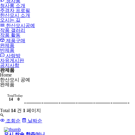
청사롱
청사롱 소개
주경자 프로필
한산모시 소개
오시는 길
한산모시공예
작품 갤러리
작품 활동
제품구매
완제품
반제품
사랑방
자유게시판
공지사항
완제품
Home
한산모시 공예
완제품
Total
Today
14
0
Total
14
건
1
페이지
조회순
날짜순
모시 쌈솔 향주머니