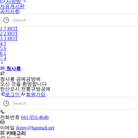
사랑방
자유게시판
공지사항
검
색
어
1
7
HOT
필
2
2
HOT
수
3
3
HOT
4
5
5
6
6
1
7
4
청사롱
청사롱 공예공방에
오신 것을 환영합니다
한산모시 전통규방공예
로그인
회원가입
검
색
어
필
전화번호
041-951-4646
수
이메일
jkjmy@hanmail.net
카테고리