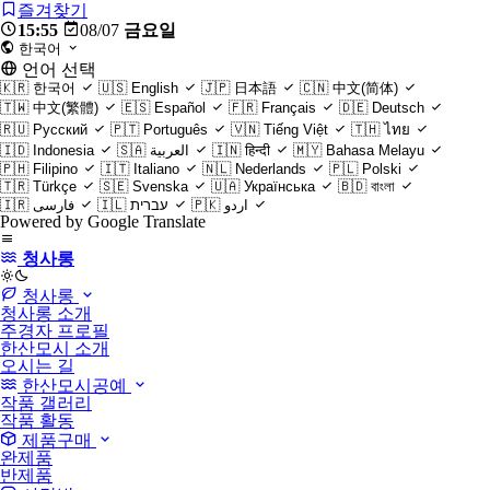
즐겨찾기
15:55
08/07
금요일
한국어
언어 선택
🇰🇷
한국어
🇺🇸
English
🇯🇵
日本語
🇨🇳
中文(简体)
🇹🇼
中文(繁體)
🇪🇸
Español
🇫🇷
Français
🇩🇪
Deutsch
🇷🇺
Русский
🇵🇹
Português
🇻🇳
Tiếng Việt
🇹🇭
ไทย
🇮🇩
Indonesia
🇸🇦
العربية
🇮🇳
हिन्दी
🇲🇾
Bahasa Melayu
🇵🇭
Filipino
🇮🇹
Italiano
🇳🇱
Nederlands
🇵🇱
Polski
🇹🇷
Türkçe
🇸🇪
Svenska
🇺🇦
Українська
🇧🇩
বাংলা
🇮🇷
فارسی
🇮🇱
עברית
🇵🇰
اردو
Powered by Google Translate
청사롱
light
청사롱
청사롱 소개
주경자 프로필
한산모시 소개
오시는 길
한산모시공예
작품 갤러리
작품 활동
제품구매
완제품
반제품