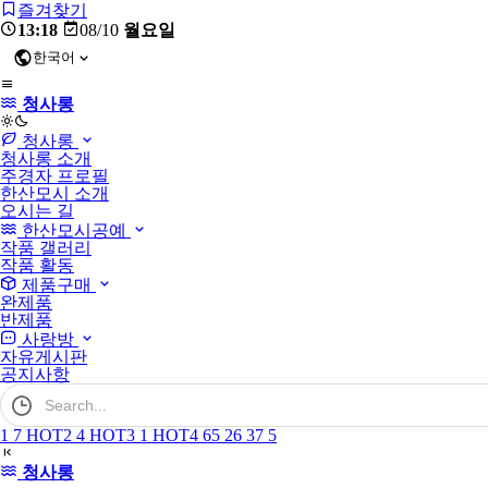
즐겨찾기
13:18
08/10
월요일
한국어
청사롱
light
청사롱
청사롱 소개
주경자 프로필
한산모시 소개
오시는 길
한산모시공예
작품 갤러리
작품 활동
제품구매
완제품
반제품
사랑방
자유게시판
공지사항
검
색
어
1
7
HOT
2
4
HOT
3
1
HOT
4
6
5
2
6
3
7
5
필
수
청사롱