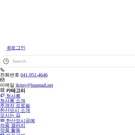
로그인
검
색
어
필
전화번호
041-951-4646
수
이메일
jkjmy@hanmail.net
카테고리
청사롱
청사롱 소개
주경자 프로필
한산모시 소개
오시는 길
한산모시공예
작품 갤러리
작품 활동