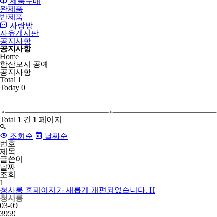
제품구매
완제품
반제품
사랑방
자유게시판
공지사항
공지사항
Home
한산모시 공예
공지사항
Total
1
Today
0
Total
1
건
1
페이지
조회순
날짜순
번호
제목
글쓴이
날짜
조회
1
청사롱 홈페이지가 새롭게 개편되었습니다.
H
청사롱
03-09
3959