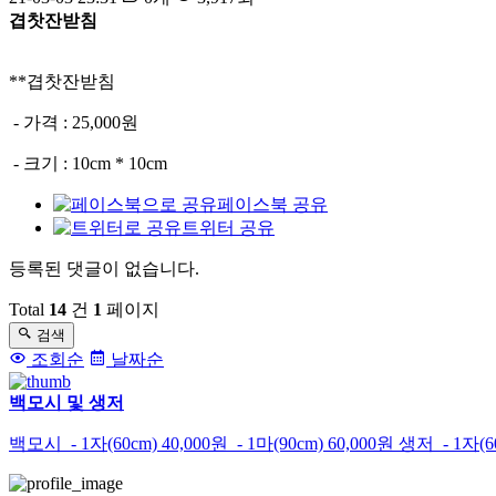
겹찻잔받침
**겹찻잔받침
- 가격 : 25,000원
- 크기 : 10cm * 10cm
페이스북 공유
트위터 공유
등록된 댓글이 없습니다.
댓
글
Total
14
건
1
페이지
검색
목
조회순
날짜순
록
백모시 및 생저
백모시 - 1자(60cm) 40,000원 - 1마(90cm) 60,000원 생저 - 1자(60cm)