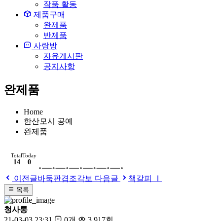
작품 활동
제품구매
완제품
반제품
사랑방
자유게시판
공지사항
완제품
Home
한산모시 공예
완제품
Total
Today
14
0
이전글
바둑판겹조각보
다음글
책갈피 Ⅰ
목록
청사롱
21-03-03 23:31
0개
3,917회