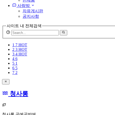
반제품
사랑방
자유게시판
공지사항
사이트 내 전체검색
검
색
어
1
7
HOT
필
2
3
HOT
수
3
4
HOT
4
6
5
1
6
5
7
2
청사롱
청사롱 공예공방에