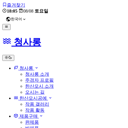
즐겨찾기
18:05
08/08
토요일
한국어
청사롱
light
청사롱
청사롱 소개
주경자 프로필
한산모시 소개
오시는 길
한산모시공예
작품 갤러리
작품 활동
제품구매
완제품