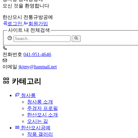
오신 것을 환영합니다
한산모시 전통규방공예
로그인
회원가입
사이트 내 전체검색
검
색
어
전화번호
041-951-4646
필
수
이메일
jkjmy@hanmail.net
카테고리
청사롱
청사롱 소개
주경자 프로필
한산모시 소개
오시는 길
한산모시공예
작품 갤러리