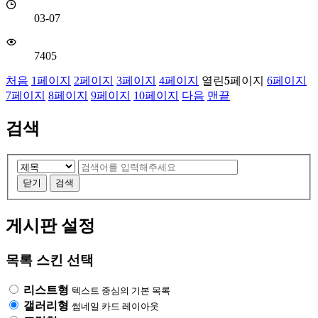
03-07
7405
처음
1
페이지
2
페이지
3
페이지
4
페이지
열린
5
페이지
6
페이지
7
페이지
8
페이지
9
페이지
10
페이지
다음
맨끝
검색
검
검
색
색
닫기
검색
대
어
필
상
게시판 설정
수
목록 스킨 선택
리스트형
텍스트 중심의 기본 목록
갤러리형
썸네일 카드 레이아웃