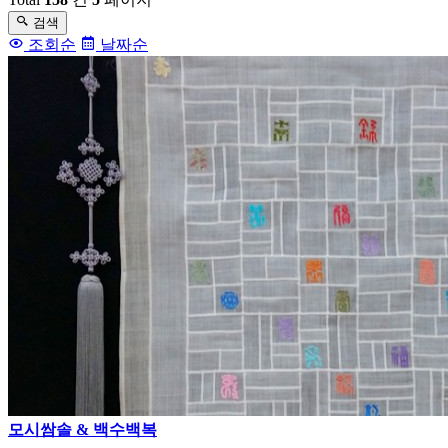
검색
조회순
날짜순
모시쌈솔 & 백수백복