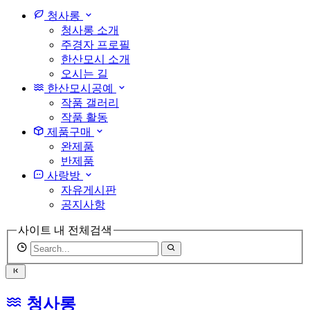
light
청사롱
청사롱 소개
주경자 프로필
한산모시 소개
오시는 길
한산모시공예
작품 갤러리
작품 활동
제품구매
완제품
반제품
사랑방
자유게시판
공지사항
사이트 내 전체검색
검
색
어
필
청사롱
수