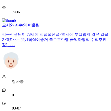
7496
모시와 자수의 어울림
김구선생님이 73세에 직접쓰신글<역사에 부끄럽지 않은 길을
가겠다>는 뜻. [답설야중거 불수호란행 금일아행적 수작후인
정] . . .
청사롱
0
03-07