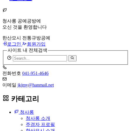
청사롱 공예공방에
오신 것을 환영합니다
한산모시 전통규방공예
로그인
회원가입
사이트 내 전체검색
검
색
어
전화번호
041-951-4646
필
수
이메일
jkjmy@hanmail.net
카테고리
청사롱
청사롱 소개
주경자 프로필
한산모시 소개