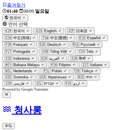
즐겨찾기
01:48
08/09
일요일
한국어
언어 선택
🇰🇷
한국어
🇺🇸
English
🇯🇵
日本語
🇨🇳
中文(简体)
🇹🇼
中文(繁體)
🇪🇸
Español
🇫🇷
Français
🇩🇪
Deutsch
🇷🇺
Русский
🇵🇹
Português
🇻🇳
Tiếng Việt
🇹🇭
ไทย
🇮🇩
Indonesia
🇸🇦
العربية
🇮🇳
हिन्दी
🇲🇾
Bahasa Melayu
🇵🇭
Filipino
🇮🇹
Italiano
🇳🇱
Nederlands
🇵🇱
Polski
🇹🇷
Türkçe
🇸🇪
Svenska
🇺🇦
Українська
🇧🇩
বাংলা
🇮🇷
فارسی
🇮🇱
עברית
🇵🇰
اردو
Powered by Google Translate
청사롱