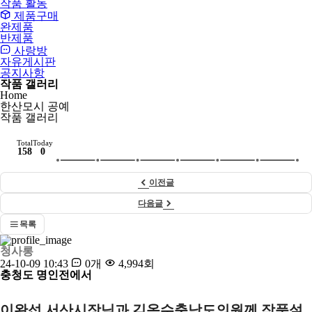
작품 활동
제품구매
완제품
반제품
사랑방
자유게시판
공지사항
작품 갤러리
Home
한산모시 공예
작품 갤러리
Total
Today
158
0
이전글
다음글
목록
청사롱
24-10-09 10:43
0개
4,994회
충청도 명인전에서
이완섭 서산시장님과 김옥수충남도의원께 작품설