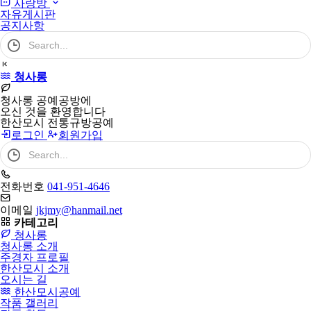
사랑방
자유게시판
공지사항
검
색
어
필
청사롱
수
청사롱 공예공방에
오신 것을 환영합니다
한산모시 전통규방공예
로그인
회원가입
검
색
어
필
전화번호
041-951-4646
수
이메일
jkjmy@hanmail.net
카테고리
청사롱
청사롱 소개
주경자 프로필
한산모시 소개
오시는 길
한산모시공예
작품 갤러리