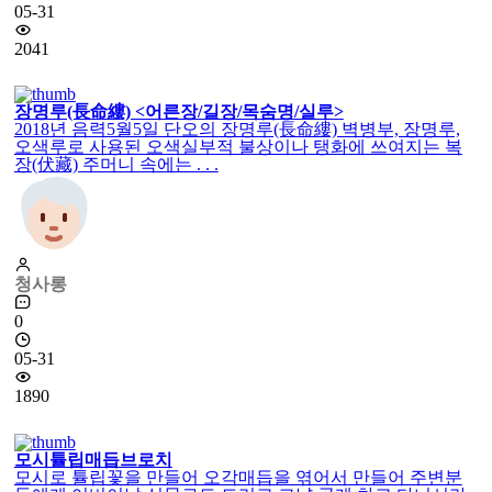
05-31
2041
장명루(長命縷) <어른장/길장/목숨명/실루>
2018년 음력5월5일 단오의 장명루(長命縷) 벽병부, 장명루,
오색루로 사용된 오색실부적 불상이나 탱화에 쓰여지는 복
장(伏藏) 주머니 속에는 . . .
청사롱
0
05-31
1890
모시튤립매듭브로치
모시로 튤립꽃을 만들어 오각매듭을 엮어서 만들어 주변분