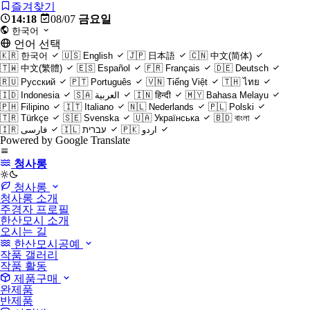
즐겨찾기
14:18
08/07
금요일
한국어
언어 선택
🇰🇷
한국어
🇺🇸
English
🇯🇵
日本語
🇨🇳
中文(简体)
🇹🇼
中文(繁體)
🇪🇸
Español
🇫🇷
Français
🇩🇪
Deutsch
🇷🇺
Русский
🇵🇹
Português
🇻🇳
Tiếng Việt
🇹🇭
ไทย
🇮🇩
Indonesia
🇸🇦
العربية
🇮🇳
हिन्दी
🇲🇾
Bahasa Melayu
🇵🇭
Filipino
🇮🇹
Italiano
🇳🇱
Nederlands
🇵🇱
Polski
🇹🇷
Türkçe
🇸🇪
Svenska
🇺🇦
Українська
🇧🇩
বাংলা
🇮🇷
فارسی
🇮🇱
עברית
🇵🇰
اردو
Powered by Google Translate
청사롱
light
청사롱
청사롱 소개
주경자 프로필
한산모시 소개
오시는 길
한산모시공예
작품 갤러리
작품 활동
제품구매
완제품
반제품