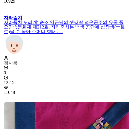
10929
자라줌치
자라줌치 노리개\ 순조 임금님의 셋째딸 덕온공주의 유물 중
요민속문화재 제212호. 자라줌치는 백색 공단에 십장생(十長