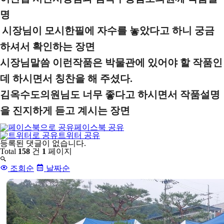
명
시장님이 모시한필에 자수를 놓았다고 하니 궁금
하셔서 확인하는 장면
시장님말씀 이런작품은 박물관에 있어야 할 작품인
데 하시면서 칭찬을 해 주셨다.
김옥수도의원님도 너무 좋다고 하시면서 작품설명
을 진지하게 듣고 계시는 장면
페이스북 공유
트위터 공유
댓
등록된 댓글이 없습니다.
글
Total
158
건
1
페이지
목
록
조회순
날짜순