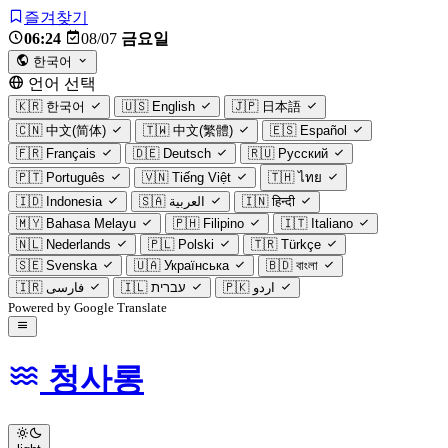
즐겨찾기
06:24
08/07
금요일
한국어
언어 선택
🇰🇷
한국어
🇺🇸
English
🇯🇵
日本語
🇨🇳
中文(简体)
🇹🇼
中文(繁體)
🇪🇸
Español
🇫🇷
Français
🇩🇪
Deutsch
🇷🇺
Русский
🇵🇹
Português
🇻🇳
Tiếng Việt
🇹🇭
ไทย
🇮🇩
Indonesia
🇸🇦
العربية
🇮🇳
हिन्दी
🇲🇾
Bahasa Melayu
🇵🇭
Filipino
🇮🇹
Italiano
🇳🇱
Nederlands
🇵🇱
Polski
🇹🇷
Türkçe
🇸🇪
Svenska
🇺🇦
Українська
🇧🇩
বাংলা
🇮🇷
فارسی
🇮🇱
עברית
🇵🇰
اردو
Powered by Google Translate
청사롱