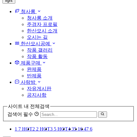
light
청사롱
청사롱 소개
주경자 프로필
한산모시 소개
오시는 길
한산모시공예
작품 갤러리
작품 활동
제품구매
완제품
반제품
사랑방
자유게시판
공지사항
사이트 내 전체검색
검색어 필수
1
7
HOT
2
2
HOT
3
5
HOT
4
3
5
1
6
4
7
6