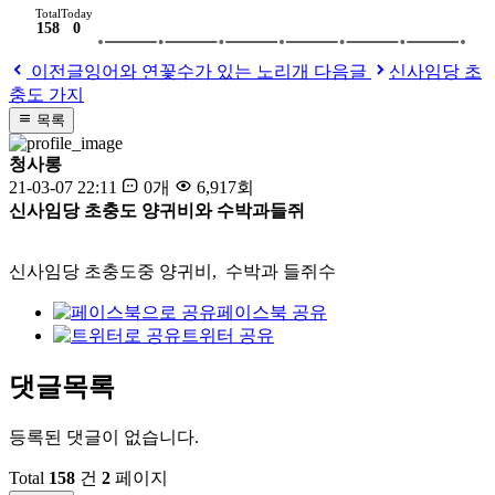
Total
Today
158
0
이전글
잉어와 연꽃수가 있는 노리개
다음글
신사임당 초
충도 가지
목록
청사롱
21-03-07 22:11
0개
6,917회
신사임당 초충도 양귀비와 수박과들쥐
신사임당 초충도중 양귀비, 수박과 들쥐수
페이스북 공유
트위터 공유
댓글목록
등록된 댓글이 없습니다.
Total
158
건
2
페이지