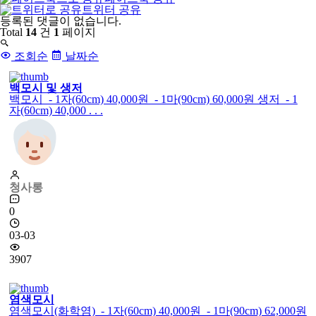
트위터 공유
댓
등록된 댓글이 없습니다.
글
Total
14
건
1
페이지
목
록
조회순
날짜순
백모시 및 생저
백모시 - 1자(60cm) 40,000원 - 1마(90cm) 60,000원 생저 - 1
자(60cm) 40,000 . . .
청사롱
0
03-03
3907
염색모시
염색모시(화학염) - 1자(60cm) 40,000원 - 1마(90cm) 62,000원