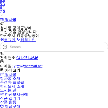
5
3
6
1
7
6
청사롱
청사롱 공예공방에
오신 것을 환영합니다
한산모시 전통규방공예
로그인
회원가입
검
색
어
필
전화번호
041-951-4646
수
이메일
jkjmy@hanmail.net
카테고리
청사롱
청사롱 소개
주경자 프로필
한산모시 소개
오시는 길
한산모시공예
작품 갤러리
작품 활동
제품구매