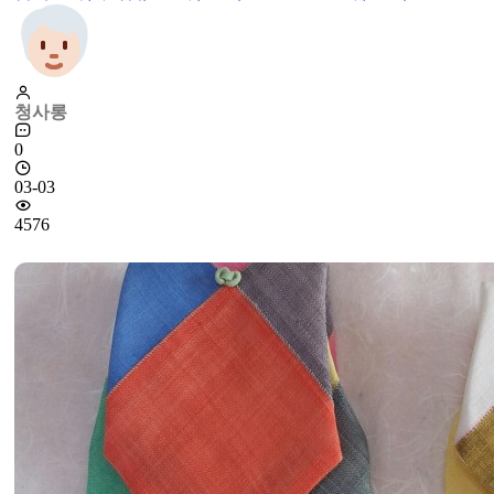
청사롱
0
03-03
4576