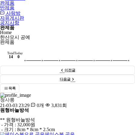
완제품
반제품
사랑방
자유게시판
공지사항
완제품
Home
한산모시 공예
완제품
Total
Today
14
0
이전글
다음글
목록
청사롱
21-03-03 23:29
0개
3,831회
원형바늘방석
** 원형바늘방석
- 가격 : 32,000원
- 크기 : 8cm * 8cm * 2.5cm
페이스북 공유