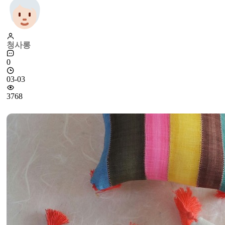
청사롱
0
03-03
3768