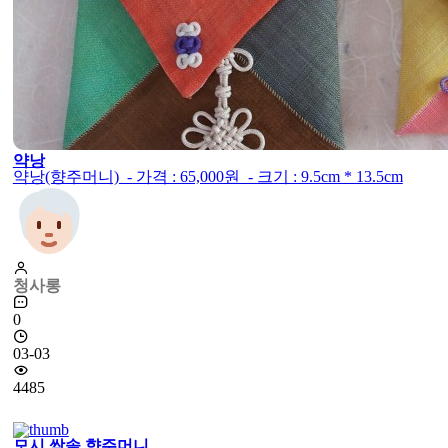
약낭
약낭(향주머니) - 가격 : 65,000원 - 크기 : 9.5cm * 13.5cm
청사롱
0
03-03
4485
모시 쌈솔 향주머니