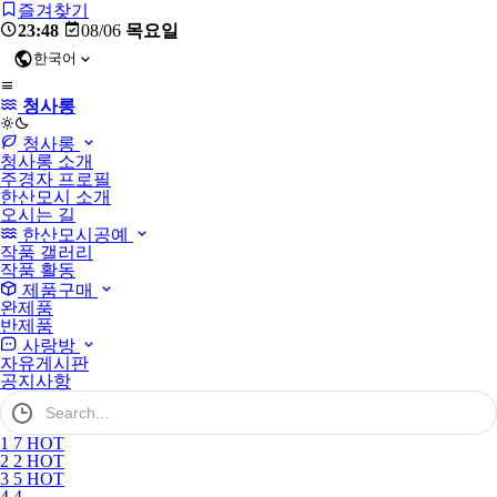
즐겨찾기
23:48
08/06
목요일
한국어
청사롱
light
청사롱
청사롱 소개
주경자 프로필
한산모시 소개
오시는 길
한산모시공예
작품 갤러리
작품 활동
제품구매
완제품
반제품
사랑방
자유게시판
공지사항
검
색
어
1
7
HOT
필
2
2
HOT
수
3
5
HOT
4
4