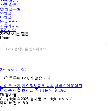
작품 갤러리
작품 활동
제품구매
완제품
반제품
사랑방
자유게시판
공지사항
자주하시는 질문
Home
검색
자
자주하시는 질문
주
하
등록된 FAQ가 없습니다.
시
는
사이트 소개
개인정보처리방침
서비스이용약관
질
접속자
최신글
1:1문의
FAQ
문
청사롱
분
Copyright © 2025 청사롱. All rights reserved
류
테마 버전
v1.8.0