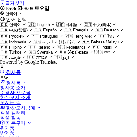
즐겨찾기
10:06
08/08
토요일
한국어
언어 선택
🇰🇷
한국어
🇺🇸
English
🇯🇵
日本語
🇨🇳
中文(简体)
🇹🇼
中文(繁體)
🇪🇸
Español
🇫🇷
Français
🇩🇪
Deutsch
🇷🇺
Русский
🇵🇹
Português
🇻🇳
Tiếng Việt
🇹🇭
ไทย
🇮🇩
Indonesia
🇸🇦
العربية
🇮🇳
हिन्दी
🇲🇾
Bahasa Melayu
🇵🇭
Filipino
🇮🇹
Italiano
🇳🇱
Nederlands
🇵🇱
Polski
🇹🇷
Türkçe
🇸🇪
Svenska
🇺🇦
Українська
🇧🇩
বাংলা
🇮🇷
فارسی
🇮🇱
עברית
🇵🇰
اردو
Powered by Google Translate
청사롱
light
청사롱
청사롱 소개
주경자 프로필
한산모시 소개
오시는 길
한산모시공예
작품 갤러리
작품 활동
제품구매
완제품
반제품