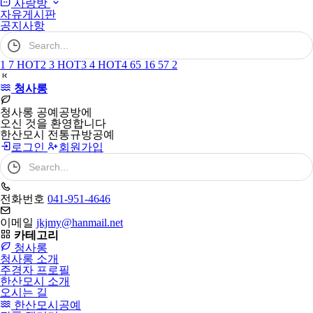
사랑방
자유게시판
공지사항
검
색
어
1
7
HOT
2
3
HOT
3
4
HOT
4
6
5
1
6
5
7
2
필
수
청사롱
청사롱 공예공방에
오신 것을 환영합니다
한산모시 전통규방공예
로그인
회원가입
검
색
어
필
전화번호
041-951-4646
수
이메일
jkjmy@hanmail.net
카테고리
청사롱
청사롱 소개
주경자 프로필
한산모시 소개
오시는 길
한산모시공예