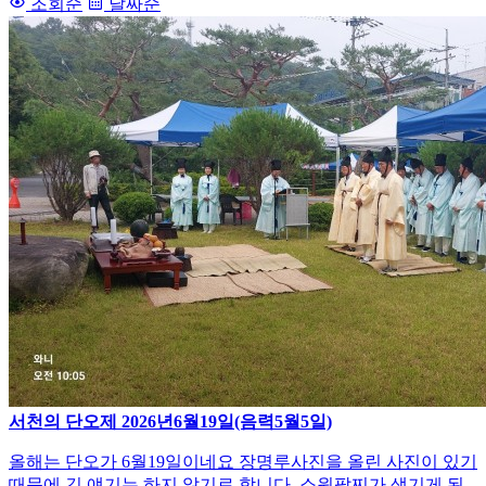
조회순
날짜순
서천의 단오제 2026년6월19일(음력5월5일)
올해는 단오가 6월19일이네요 장명루사진을 올린 사진이 있기
때문에 긴 얘기는 하지 않기로 합니다. 소원팔찌가 생기게 된