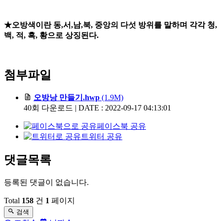
★
오방색이란 동
,
서
,
남
,
북
,
중앙의 다섯 방위를 말하며 각각 청
,
백
,
적
,
흑
,
황으로
상징된다
.
첨부파일
오방낭 만들기.hwp
(1.9M)
40회 다운로드 | DATE : 2022-09-17 04:13:01
페이스북 공유
트위터 공유
댓글목록
등록된 댓글이 없습니다.
Total
158
건
1
페이지
검색