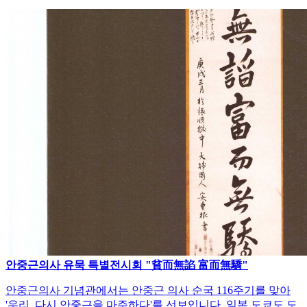
안중근의사 유묵 특별전시회 "貧而無諂 富而無驕"
안중근의사 기념관에서는 안중근 의사 순국 116주기를 맞아
'우리, 다시 안중근을 마주하다'를 선보입니다. 일본 도쿄도 도