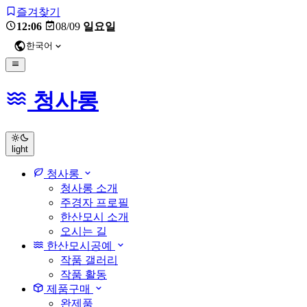
즐겨찾기
12:06
08/09
일요일
한국어
청사롱
light
청사롱
청사롱 소개
주경자 프로필
한산모시 소개
오시는 길
한산모시공예
작품 갤러리
작품 활동
제품구매
완제품