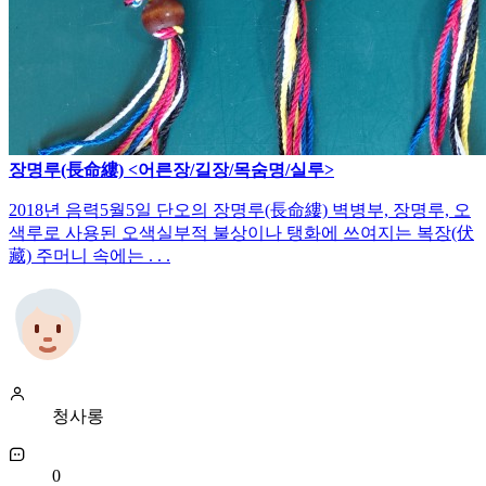
장명루(長命縷) <어른장/길장/목숨명/실루>
2018년 음력5월5일 단오의 장명루(長命縷) 벽병부, 장명루, 오
색루로 사용된 오색실부적 불상이나 탱화에 쓰여지는 복장(伏
藏) 주머니 속에는 . . .
청사롱
0