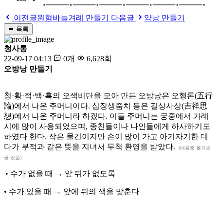
이전글
원형바늘겨례 만들기
다음글
약낭 만들기
목록
청사롱
22-09-17 04:13
0개
6,628회
오방낭 만들기
청
·
황
·
적
·
백
·
흑의 오색비단을 모아 만든 오방낭은 오행론
(
五行
論
)
에서 나온 주머니이다
.
십장생줌치 등은 길상사상
(
吉祥思
想
)
에서 나온 주머니라 하겠다
.
이들 주머니는 궁중에서 가례
시에 많이 사용되었으며
,
종친들이나 나인들에게 하사하기도
하였다 한다
.
작은 물건이지만 손이 많이 가고 아기자기한 데
다가 부적과 같은 뜻을 지녀서 무척 환영을 받았다
.
(내용중 옮겨온
글 있음)
•
수가 없을 때
→
앞 뒤가 없도록
•
수가 있을 때
→
앞에 뒤의 색을 맞춘다