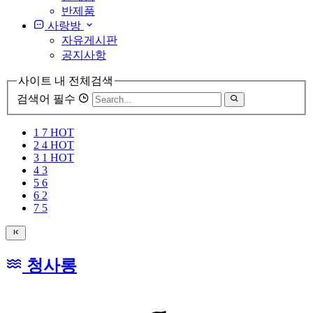
반제품
사랑방
자유게시판
공지사항
사이트 내 전체검색
검색어 필수
1
7
HOT
2
4
HOT
3
1
HOT
4
3
5
6
6
2
7
5
청사롱