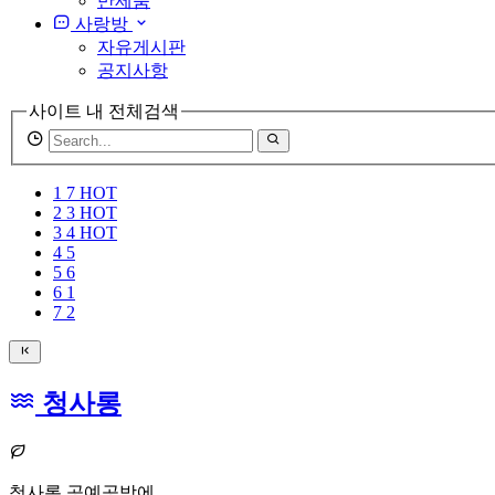
반제품
사랑방
자유게시판
공지사항
사이트 내 전체검색
검
색
어
1
7
HOT
필
2
3
HOT
수
3
4
HOT
4
5
5
6
6
1
7
2
청사롱
청사롱 공예공방에