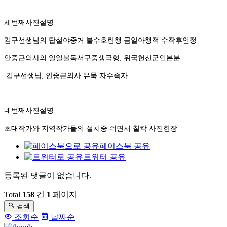
세번째사진설명
김구선생님의 답설야중거 불수호란행 금일아행적 수작후인정
안중근의사의 일일불독서구중생극형, 위국헌신군인본분
김구선생님, 안중근의사 유묵 자수족자
네번째사진설명
초대작가와 지역작가들의 설치중 쉬면서 칠칵 사진한장
페이스북 공유
트위터 공유
등록된 댓글이 없습니다.
댓
글
Total
158
건
1
페이지
검색
목
조회순
날짜순
록