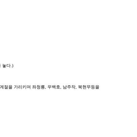
놓다.)
계절을 가리키며 좌청룡, 우백호, 남주작, 북현무등을