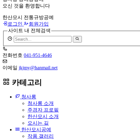
오신 것을 환영합니다
한산모시 전통규방공예
로그인
회원가입
사이트 내 전체검색
검
색
어
전화번호
041-951-4646
필
수
이메일
jkjmy@hanmail.net
카테고리
청사롱
청사롱 소개
주경자 프로필
한산모시 소개
오시는 길
한산모시공예
작품 갤러리