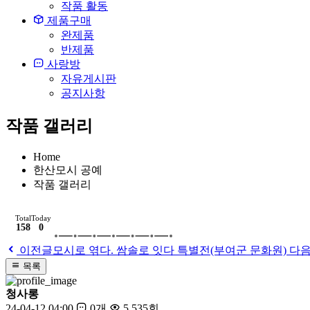
작품 활동
제품구매
완제품
반제품
사랑방
자유게시판
공지사항
작품 갤러리
Home
한산모시 공예
작품 갤러리
Total
Today
158
0
이전글
모시로 엮다. 쌈솔로 잇다 특별전(부여군 문화원)
다
목록
청사롱
24-04-12 04:00
0개
5,535회