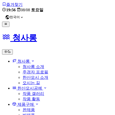
즐겨찾기
19:56
08/08
토요일
한국어
청사롱
light
청사롱
청사롱 소개
주경자 프로필
한산모시 소개
오시는 길
한산모시공예
작품 갤러리
작품 활동
제품구매
완제품