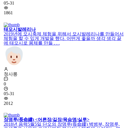
05-31
1861
태모시발레리나
2019년에 모시축제 체험을 위해서 모시발레리나를 만들어서
체험을 할 수 있게 개발을 했다. 어떤게 좋을까 생각 생각 끝
에 태모시로 몸체를 만들 . . .
청사롱
0
05-31
2012
장명루(長命縷) <어른장/길장/목숨명/실루>
2018년 음력5월5일 단오의 장명루(長命縷) 벽병부, 장명루,