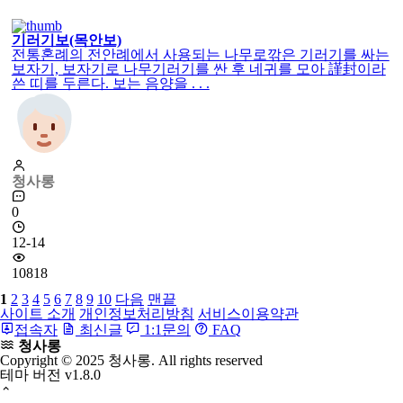
기러기보(목안보)
전통혼례의 전안례에서 사용되는 나무로깎은 기러기를 싸는
보자기, 보자기로 나무기러기를 싼 후 네귀를 모아 謹封이라
쓴 띠를 두른다. 보는 음양을 . . .
청사롱
0
12-14
10818
1
2
3
4
5
6
7
8
9
10
다음
맨끝
사이트 소개
개인정보처리방침
서비스이용약관
접속자
최신글
1:1문의
FAQ
청사롱
Copyright © 2025 청사롱. All rights reserved
테마 버전
v1.8.0