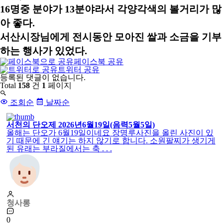
16명중 분야가 13분야라서 각양각색의 볼거리가 많
아 좋다.
서산시장님에게 전시동안 모아진 쌀과 소금을 기부
하는 행사가 있었다.
페이스북 공유
트위터 공유
댓
등록된 댓글이 없습니다.
글
Total
158
건
1
페이지
목
록
조회순
날짜순
서천의 단오제 2026년6월19일(음력5월5일)
올해는 단오가 6월19일이네요 장명루사진을 올린 사진이 있
기 때문에 긴 얘기는 하지 않기로 합니다. 소원팔찌가 생기게
된 유래는 부라질에서는 축 . . .
청사롱
0