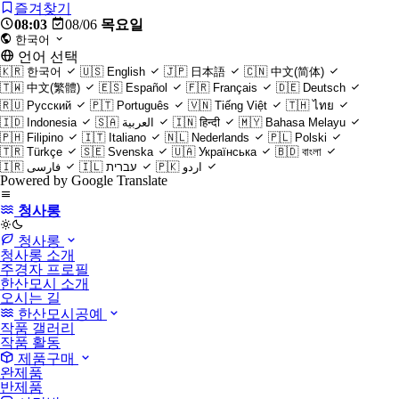
즐겨찾기
08:03
08/06
목요일
한국어
언어 선택
🇰🇷
한국어
🇺🇸
English
🇯🇵
日本語
🇨🇳
中文(简体)
🇹🇼
中文(繁體)
🇪🇸
Español
🇫🇷
Français
🇩🇪
Deutsch
🇷🇺
Русский
🇵🇹
Português
🇻🇳
Tiếng Việt
🇹🇭
ไทย
🇮🇩
Indonesia
🇸🇦
العربية
🇮🇳
हिन्दी
🇲🇾
Bahasa Melayu
🇵🇭
Filipino
🇮🇹
Italiano
🇳🇱
Nederlands
🇵🇱
Polski
🇹🇷
Türkçe
🇸🇪
Svenska
🇺🇦
Українська
🇧🇩
বাংলা
🇮🇷
فارسی
🇮🇱
עברית
🇵🇰
اردو
Powered by Google Translate
청사롱
light
청사롱
청사롱 소개
주경자 프로필
한산모시 소개
오시는 길
한산모시공예
작품 갤러리
작품 활동
제품구매
완제품
반제품