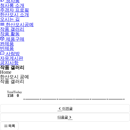
청사롱
청사롱 소개
주경자 프로필
한산모시 소개
오시는 길
한산모시공예
작품 갤러리
작품 활동
제품구매
완제품
반제품
사랑방
자유게시판
공지사항
작품 갤러리
Home
한산모시 공예
작품 갤러리
Total
Today
158
0
이전글
다음글
목록