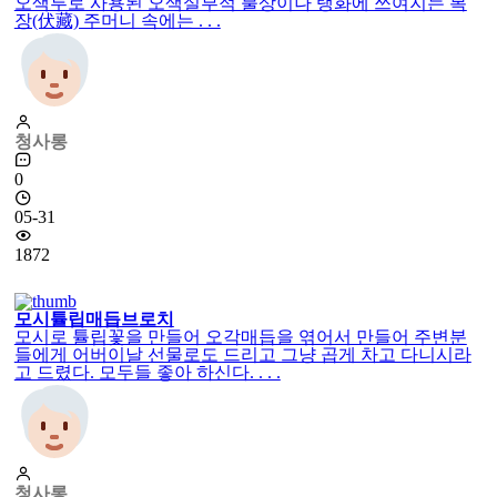
오색루로 사용된 오색실부적 불상이나 탱화에 쓰여지는 복
장(伏藏) 주머니 속에는 . . .
청사롱
0
05-31
1872
모시튤립매듭브로치
모시로 튤립꽃을 만들어 오각매듭을 엮어서 만들어 주변분
들에게 어버이날 선물로도 드리고 그냥 곱게 차고 다니시라
고 드렸다. 모두들 좋아 하신다. . . .
청사롱