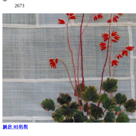
2673
붉은 바위취