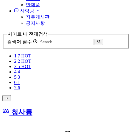
반제품
사랑방
자유게시판
공지사항
사이트 내 전체검색
검색어 필수
1
7
HOT
2
2
HOT
3
5
HOT
4
4
5
3
6
1
7
6
청사롱