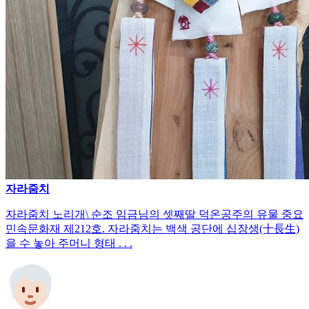
자라줌치
자라줌치 노리개\ 순조 임금님의 셋째딸 덕온공주의 유물 중요
민속문화재 제212호. 자라줌치는 백색 공단에 십장생(十長生)
을 수 놓아 주머니 형태 . . .