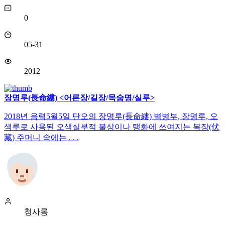
0
05-31
2012
장명루(長命縷) <어른장/길장/목숨명/실루>
2018년 음력5월5일 단오의 장명루(長命縷) 벽병부, 장명루, 오
색루로 사용된 오색실부적 불상이나 탱화에 쓰여지는 복장(伏
藏) 주머니 속에는 . . .
청사롱