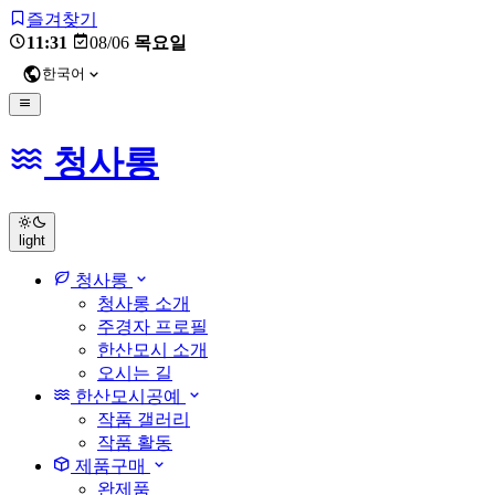
즐겨찾기
11:31
08/06
목요일
한국어
청사롱
light
청사롱
청사롱 소개
주경자 프로필
한산모시 소개
오시는 길
한산모시공예
작품 갤러리
작품 활동
제품구매
완제품