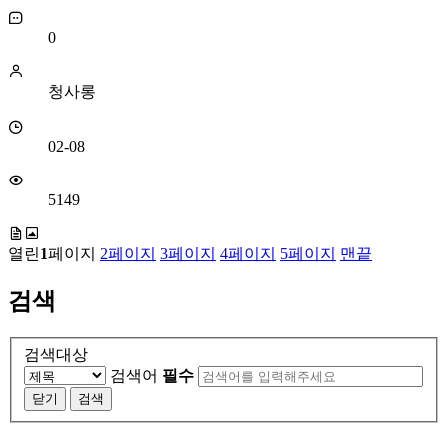
0
청사롱
02-08
5149
열린
1
페이지
2
페이지
3
페이지
4
페이지
5
페이지
맨끝
검색
검색대상
검색어
필수
닫기
검색