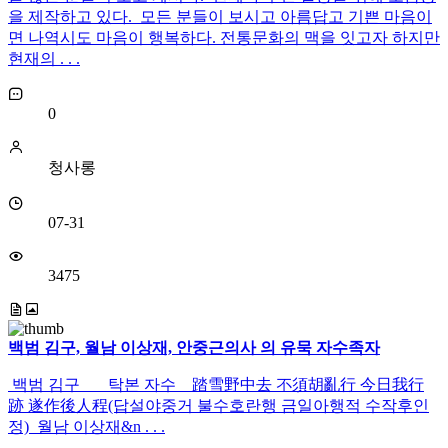
을 제작하고 있다. 모든 분들이 보시고 아름답고 기쁜 마음이
면 나역시도 마음이 행복하다. 전통문화의 맥을 잇고자 하지만
현재의 . . .
0
청사롱
07-31
3475
백범 김구, 월남 이상재, 안중근의사 의 유묵 자수족자
백범 김구 탁본 자수 踏雪野中去 不須胡亂行 今日我行
跡 遂作後人程(답설야중거 불수호란행 금일아행적 수작후인
정) 월남 이상재&n . . .