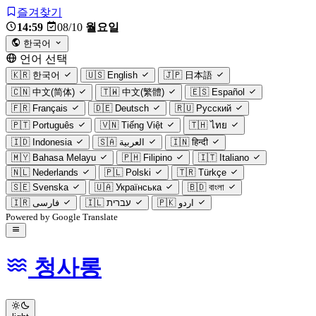
즐겨찾기
14:59
08/10
월요일
한국어
언어 선택
🇰🇷
한국어
🇺🇸
English
🇯🇵
日本語
🇨🇳
中文(简体)
🇹🇼
中文(繁體)
🇪🇸
Español
🇫🇷
Français
🇩🇪
Deutsch
🇷🇺
Русский
🇵🇹
Português
🇻🇳
Tiếng Việt
🇹🇭
ไทย
🇮🇩
Indonesia
🇸🇦
العربية
🇮🇳
हिन्दी
🇲🇾
Bahasa Melayu
🇵🇭
Filipino
🇮🇹
Italiano
🇳🇱
Nederlands
🇵🇱
Polski
🇹🇷
Türkçe
🇸🇪
Svenska
🇺🇦
Українська
🇧🇩
বাংলা
🇮🇷
فارسی
🇮🇱
עברית
🇵🇰
اردو
Powered by Google Translate
청사롱